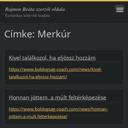
Rajmon Beáta szerzői oldala
Ezoterikus könyvek kiadása
Címke: Merkúr
Kivel találkozol, ha eljössz hozzám
https://www.boldogsag-coach.com/news/kivel-
talalkozol-ha-eljossz-hozzam/
Honnan jöttem, a múlt feltérképezése
https://www.boldogsag-coach.com/news/honnan-
jottem-a-mult-felterkepezese/