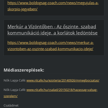
https://www.boldogsag-coach.com/news/megujulas-a-
skorpio-jegyeben/
Merkúr a Vízöntőben - Az őszinte, szabad
kommunikáció ideje, a korlátok ledöntése
https://www.boldogsag-coach.com/news/merkur-a-
vizontoben-az-oszinte-szabad-kommunikacio-ideje/
Médiaszereplések:
Nők Lapja Café:
www.nlcafe.hu/ezoteria/20140926/mmegbocsatas/
Nők Lapja Café:
www.nlcafe.hu/csalad/20150218/hazassag-valsag-
szerelem/
Családinet