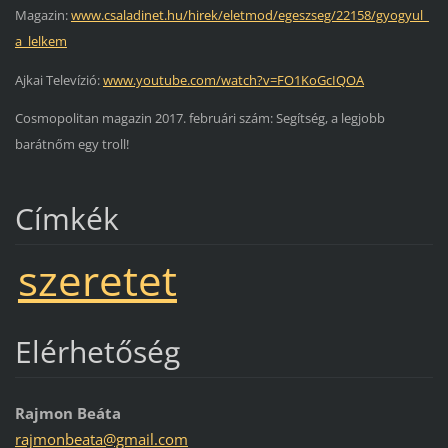
Magazin:
www.csaladinet.hu/hirek/eletmod/egeszseg/22158/gyogyul_
a_lelkem
Ajkai Televízió:
www.youtube.com/watch?v=FO1KoGcIQOA
Cosmopolitan magazin 2017. februári szám: Segítség, a legjobb
barátnőm egy troll!
Címkék
szeretet
Elérhetőség
Rajmon Beáta
rajmonbe
ata@gmai
l.com