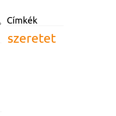
Címkék
b
szeretet