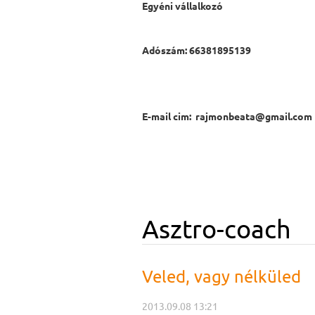
Egyéni vállalkozó
Adószám: 66381895139
E-mail cim: rajmonbeata@gmail.com
Asztro-coach
Veled, vagy nélküled
2013.09.08 13:21