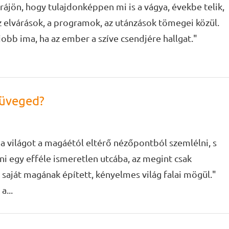
ájön, hogy tulajdonképpen mi is a vágya, évekbe telik,
z elvárások, a programok, az utánzások tömegei közül.
obb ima, ha az ember a szíve csendjére hallgat."
müveged?
világot a magáétól eltérő nézőpontból szemlélni, s
i egy efféle ismeretlen utcába, az megint csak
a saját magának épített, kényelmes világ falai mögül."
a...