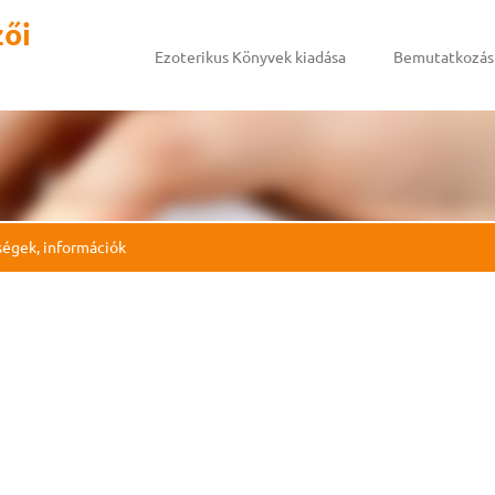
zői
Ezoterikus Könyvek kiadása
Bemutatkozás
ségek, információk