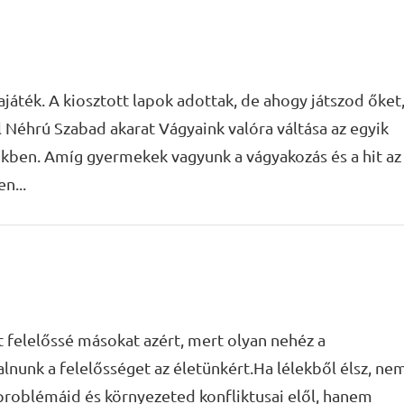
ajáték. A kiosztott lapok adottak, de ahogy játszod őket
l Néhrú Szabad akarat Vágyaink valóra váltása az egyik
kben. Amíg gyermekek vagyunk a vágyakozás és a hit az
n...
 felelőssé másokat azért, mert olyan nehéz a
alnunk a felelősséget az életünkért.Ha lélekből élsz, ne
roblémáid és környezeted konfliktusai elől, hanem