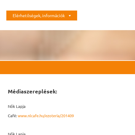
Elérhetőségek, információk
Médiaszereplések:
Nők Lapja
Café:
www.nlcafe.hu/ezoteria/20140926/mmegbocsatas/
Nők Lapja