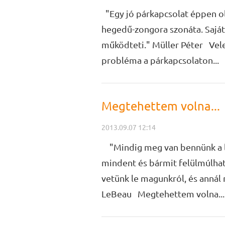
"Egy jó párkapcsolat éppen ol
hegedű-zongora szonáta. Sajáto
működteti." Müller Péter Vele
probléma a párkapcsolaton...
Megtehettem volna...
2013.09.07 12:14
"Mindig meg van bennünk a l
mindent és bármit felülmúlhat
vetünk le magunkról, és annál
LeBeau Megtehettem volna... Z