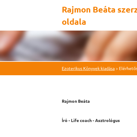
Rajmon Beáta szer
oldala
Ezoterikus Könyvek kiadása
>
Elérhető
Rajmon Beáta
Író - Life coach - Asztrológus