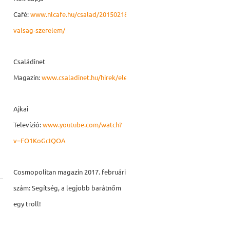
Café:
www.nlcafe.hu/csalad/20150218/hazassag-
valsag-szerelem/
Családinet
Magazin:
www.csaladinet.hu/hirek/eletmod/egeszseg/22158/gyogyul_a
Ajkai
Televízió:
www.youtube.com/watch?
v=FO1KoGcIQOA
Cosmopolitan magazin 2017. februári
szám: Segítség, a legjobb barátnőm
egy troll!