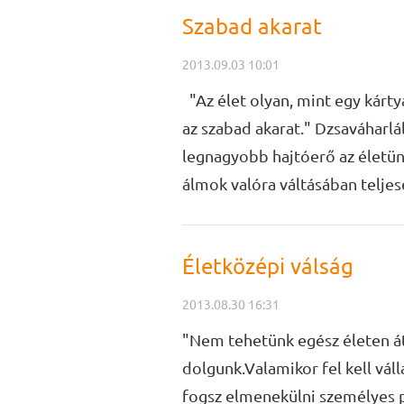
Szabad akarat
2013.09.03 10:01
"Az élet olyan, mint egy kárty
az szabad akarat." Dzsaváharlá
legnagyobb hajtóerő az életün
álmok valóra váltásában teljese
Életközépi válság
2013.08.30 16:31
"Nem tehetünk egész életen át
dolgunk.Valamikor fel kell váll
fogsz elmenekülni személyes p