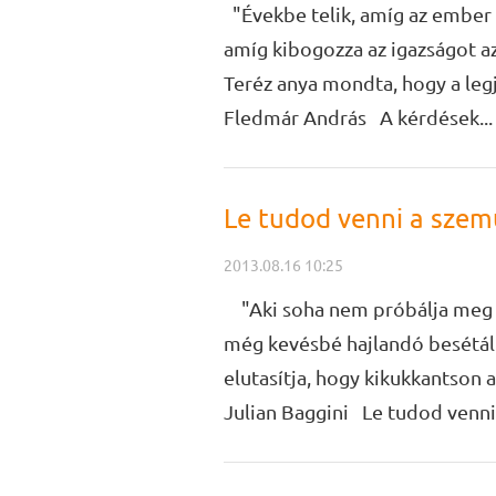
"Évekbe telik, amíg az ember r
amíg kibogozza az igazságot a
Teréz anya mondta, hogy a legj
Fledmár András A kérdések...
Le tudod venni a sze
2013.08.16 10:25
"Aki soha nem próbálja meg a 
még kevésbé hajlandó besétáln
elutasítja, hogy kikukkantson 
Julian Baggini Le tudod venni 