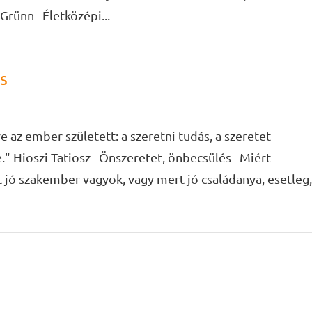
Grünn Életközépi...
s
az ember született: a szeretni tudás, a szeretet
te." Hioszi Tatiosz Önszeretet, önbecsülés Miért
ó szakember vagyok, vagy mert jó családanya, esetleg,