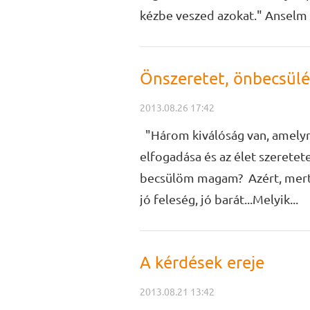
kézbe veszed azokat." Anselm 
Önszeretet, önbecsülé
2013.08.26 17:42
"Három kiválóság van, amelyre 
elfogadása és az élet szerete
becsülöm magam? Azért, mert j
jó feleség, jó barát...Melyik...
A kérdések ereje
2013.08.21 13:42