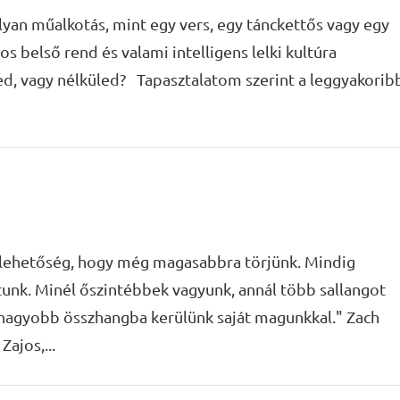
yan műalkotás, mint egy vers, egy tánckettős vagy egy
s belső rend és valami intelligens lelki kultúra
d, vagy nélküled? Tapasztalatom szerint a leggyakorib
ehetőség, hogy még magasabbra törjünk. Mindig
unk. Minél őszintébbek vagyunk, annál több sallangot
 nagyobb összhangba kerülünk saját magunkkal." Zach
ajos,...