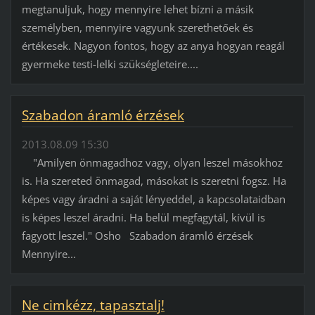
megtanuljuk, hogy mennyire lehet bízni a másik
személyben, mennyire vagyunk szerethetőek és
értékesek. Nagyon fontos, hogy az anya hogyan reagál
gyermeke testi-lelki szükségleteire....
Szabadon áramló érzések
2013.08.09 15:30
"Amilyen önmagadhoz vagy, olyan leszel másokhoz
is. Ha szereted önmagad, másokat is szeretni fogsz. Ha
képes vagy áradni a saját lényeddel, a kapcsolataidban
is képes leszel áradni. Ha belül megfagytál, kívül is
fagyott leszel." Osho Szabadon áramló érzések
Mennyire...
Ne cimkézz, tapasztalj!