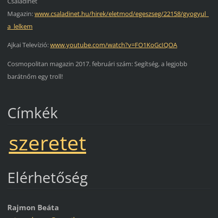
Családinet
Magazin:
www.csaladinet.hu/hirek/eletmod/egeszseg/22158/gyogyul_
a_lelkem
Ajkai Televízió:
www.youtube.com/watch?v=FO1KoGcIQOA
Cosmopolitan magazin 2017. februári szám: Segítség, a legjobb
barátnőm egy troll!
Címkék
szeretet
Elérhetőség
Rajmon Beáta