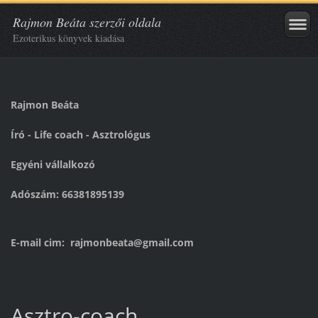
Rajmon Beáta szerzői oldala
Ezoterikus könyvek kiadása
Rajmon Beáta
Író - Life coach - Asztrológus
Egyéni vállalkozó
Adószám: 66381895139
E-mail cim: rajmonbeata@gmail.com
Asztro-coach