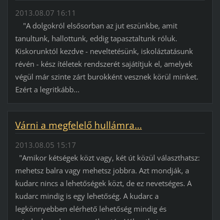
2013.08.07 16:11
"A dolgokról elsősorban az jut eszünkbe, amit
tanultunk, hallottunk, eddig tapasztaltunk róluk.
Kiskorunktól kezdve - neveltetésünk, iskoláztatásunk
révén - kész ítéletek rendszerét sajátítjuk el, amelyek
végül már szinte zárt burokként vesznek körül minket.
Ezért a legritkább...
Várni a megfelelő hullámra...
2013.08.05 15:17
"Amikor kétségek közt vagy, két út közül választhatsz:
mehetsz balra vagy mehetsz jobbra. Azt mondják, a
kudarc nincs a lehetőségek közt, de ez nevetséges. A
kudarc mindig is egy lehetőség. A kudarc a
legkönnyebben elérhető lehetőség mindig és