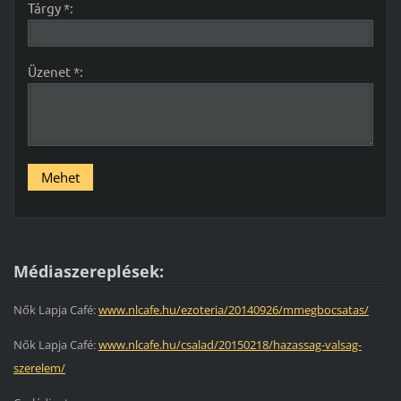
Tárgy *:
Üzenet *:
Médiaszereplések:
Nők Lapja Café:
www.nlcafe.hu/ezoteria/20140926/mmegbocsatas/
Nők Lapja Café:
www.nlcafe.hu/csalad/20150218/hazassag-valsag-
szerelem/