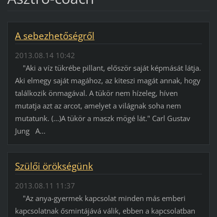
A sebezhetőségről
2013.08.14 10:42
"Aki a víz tükrébe pillant, először saját képmását látja.
Aki elmegy saját magához, az kiteszi magát annak, hogy
találkozik önmagával. A tükör nem hízeleg, híven
mutatja azt az arcot, amelyet a világnak soha nem
mutatunk. (...)A tükör a maszk mögé lát." Carl Gustav
Jung A...
Szülői örökségünk
2013.08.11 11:37
"Az anya-gyermek kapcsolat minden más emberi
kapcsolatnak ősmintájává válik, ebben a kapcsolatban