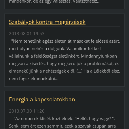
mindenkor, de az egy választás. Választhatsz,...
Szabályok kontra megérzések
2013.08.01 19:53
"Nem tehetünk egész életen át másokat felelőssé azért,
mert olyan nehéz a dolgunk. Valamikor fel kell
vállalnunk a felelősséget életünkért. Mindannyiunkban
megvan a kísértés, hogy megkerüljük a problémákat, és
elmeneküljünk a nehézségek elől. (...) Ha a Lélekből élsz,
nem fogsz elmenekülni...
Energia a kapcsolatokban
2013.07.30 11:20
"Az emberek klisék közt élnek: "Helló, hogy vagy? ".
Senki sem ért ezen semmit, ezek a szavak csupán arra