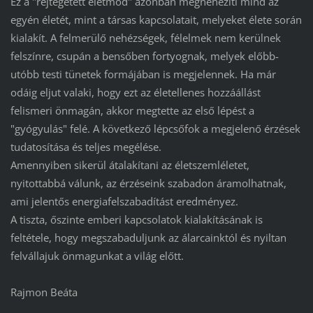
Ez a "rejtegetett életmód" azonban megnehezíti mind az
egyén életét, mint a társas kapcsolatait, melyeket élete során
kialakít. A felmerülő nehézségek, félelmek nem kerülnek
felszínre, csupán a bensőben fortyognak, melyek előbb-
utóbb testi tünetek formájában is megjelennek. Ha már
odáig eljut valaki, hogy ezt az életellenes hozzáállást
felismeri önmagán, akkor megtette az első lépést a
"gyógyulás" felé. A következő lépcsőfok a megjelenő érzések
tudatosítása és teljes megélése.
Amennyiben sikerül átalakítani az életszemléletet,
nyitottabbá válunk, az érzéseink szabadon áramolhatnak,
ami jelentős energiafelszabadítást eredményez.
A tiszta, őszinte emberi kapcsolatok kialakításának is
feltétele, hogy megszabaduljunk az álarcainktól és nyiltan
felvállajuk önmagunkat a világ előtt.
Rajmon Beáta