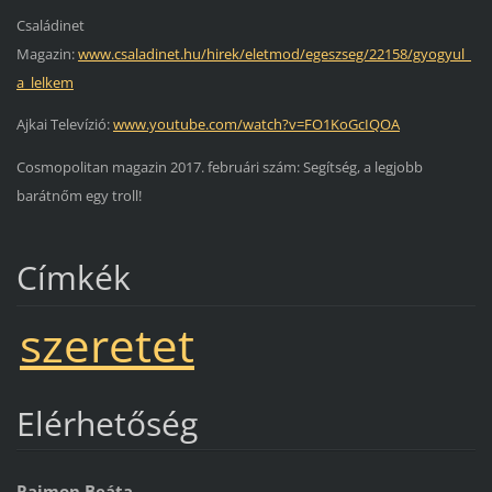
Családinet
Magazin:
www.csaladinet.hu/hirek/eletmod/egeszseg/22158/gyogyul_
a_lelkem
Ajkai Televízió:
www.youtube.com/watch?v=FO1KoGcIQOA
Cosmopolitan magazin 2017. februári szám: Segítség, a legjobb
barátnőm egy troll!
Címkék
szeretet
Elérhetőség
Rajmon Beáta