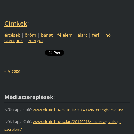
Címkék
:
érzések
|
öröm
|
bánat
|
félelem
|
álarc
|
férfi
|
nő
|
szerepek
|
energia
« Vissza
Médiaszereplések:
Nők Lapja Café:
www.nlcafe.hu/ezoteria/20140926/mmegbocsatas/
Nők Lapja Café:
www.nlcafe.hu/csalad/20150218/hazassag-valsag-
szerelem/