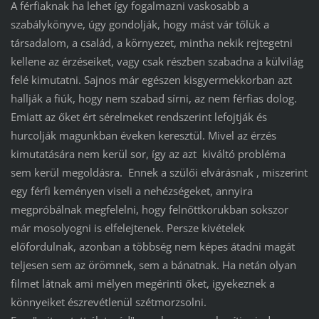
A férfiaknak ha lehet így fogalmazni vaskosabb a
szabálykönyve, úgy gondolják, hogy mást vár tőlük a
társadalom, a család, a környezet, mintha nekik rejtegetni
kellene az érzéseiket, vagy csak részben szabadna a külvilág
felé kimutatni. Sajnos már egészen kisgyermekkorban azt
hallják a fiúk, hogy nem szabad sírni, az nem férfias dolog.
Emiatt az őket ért sérelmeket rendszerint lefojtják és
hurcolják magunkban éveken keresztül. Mivel az érzés
kimutatására nem kerül sor, így az azt kiváltó probléma
sem kerül megoldásra. Ennek a szülői elvárásnak , miszerint
egy férfi keményen viseli a nehézségeket, annyira
megpróbálnak megfelelni, hogy felnőttkorukban sokszor
már mosolyogni is elfelejtenek. Persze kivételek
előfordulnak, azonban a többség nem képes átadni magát
teljesen sem az örömnek, sem a bánatnak. Ha netán olyan
filmet látnak ami mélyen megérinti őket, igyekeznek a
könnyeiket észrevétlenül szétmorzsolni.