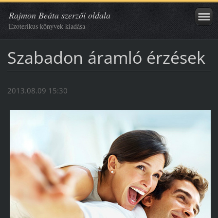
Rajmon Beáta szerzői oldala
Ezoterikus könyvek kiadása
Szabadon áramló érzések
2013.08.09 15:30