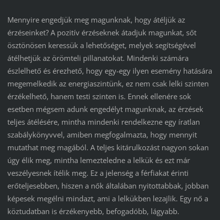
Mennyire engedjük meg magunknak, hogy átéljük az
érzéseinket? A pozitív érzéseknek átadjuk magunkat, sőt
ösztönösen keressük a lehetőséget, melyek segítségével
átélhetjük az örömteli pillanatokat. Mindenki számára
észlelhető és érezhető, hogy egy-egy ilyen esemény hatására
megemelkedik az energiaszintünk, ez nem csak lelki szinten
érzékelhető, hanem testi szinten is. Ennek ellenére sok
esetben mégsem adunk engedélyt magunknak, az érzések
teljes átélésére, mintha mindenki rendelkezne egy íratlan
szabálykönyvvel, amiben megfogalmazta, hogy mennyit
mutathat meg magából. A teljes kitárulkozást nagyon sokan
úgy élik meg, mintha lemezteledne a lelkük és ezt már
veszélyesnek ítélik meg. Ez a jelenség a férfiakat érinti
erőteljesebben, hiszen a nők általában nyitottabbak, jobban
képesek megélni mindazt, ami a lelkükben lezajlik. Egy nő a
köztudatban is érzékenyebb, befogadóbb, lágyabb.