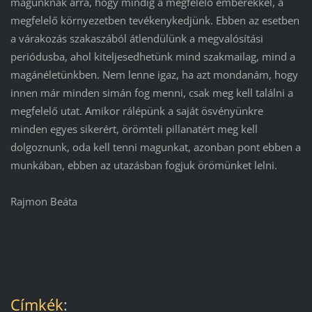
magunknak arra, hogy mindig a megfelelő emberekkel, a
megfelelő környezetben tevékenykedjünk. Ebben az esetben
a várakozás szakaszából átlendülünk a megvalósítási
periódusba, ahol kiteljesedhetünk mind szakmailag, mind a
magánéletünkben. Nem lenne igaz, ha azt mondanám, hogy
innen már minden simán fog menni, csak meg kell találni a
megfelelő utat. Amikor rálépünk a saját ösvényünkre
minden egyes sikerért, örömteli pillanatért meg kell
dolgoznunk, oda kell tenni magunkat, azonban pont ebben a
munkában, ebben az utazásban fogjuk örömünket lelni.
Rajmon Beáta
Címkék
: