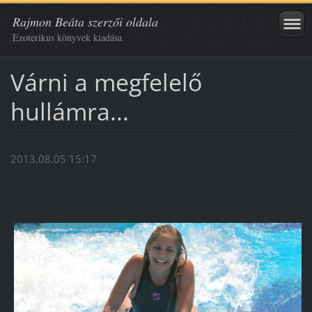
Rajmon Beáta szerzői oldala
Ezoterikus könyvek kiadása
Várni a megfelelő
hullámra...
2013.08.05 15:17