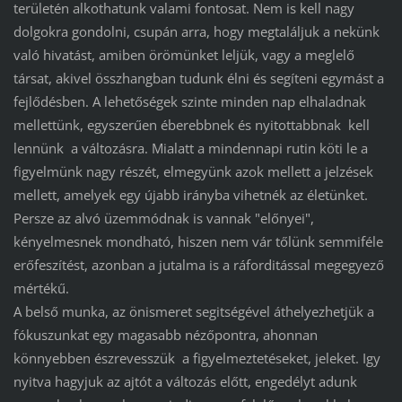
területén alkothatunk valami fontosat. Nem is kell nagy
dolgokra gondolni, csupán arra, hogy megtaláljuk a nekünk
való hivatást, amiben örömünket leljük, vagy a meglelő
társat, akivel összhangban tudunk élni és segíteni egymást a
fejlődésben. A lehetőségek szinte minden nap elhaladnak
mellettünk, egyszerűen éberebbnek és nyitottabbnak kell
lennünk a változásra. Mialatt a mindennapi rutin köti le a
figyelmünk nagy részét, elmegyünk azok mellett a jelzések
mellett, amelyek egy újabb irányba vihetnék az életünket.
Persze az alvó üzemmódnak is vannak "előnyei",
kényelmesnek mondható, hiszen nem vár tőlünk semmiféle
erőfeszítést, azonban a jutalma is a ráforditással megegyező
mértékű.
A belső munka, az önismeret segitségével áthelyezhetjük a
fókuszunkat egy magasabb nézőpontra, ahonnan
könnyebben észrevesszük a figyelmeztetéseket, jeleket. Igy
nyitva hagyjuk az ajtót a változás előtt, engedélyt adunk