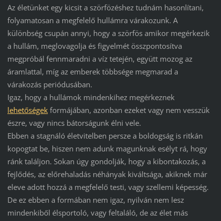
Az életünket egy kicsit a szörfözéshez tudnám hasonlítani,
folyamatosan a megfelelő hullámra várakozunk. A
különbség csupán annyi, hogy a szörfös amikor megérkezik
a hullám, meglovagolja és figyelmét összpontosítva
megpróbál fennmaradni a víz tetején, együtt mozog az
áramlattal, míg az emberek többsége megmarad a
várakozás periódusában.
Igaz, hogy a hullámok mindenkihez megérkeznek
lehetőségek
formájában, azonban ezeket vagy nem vesszük
észre, vagy nincs bátorságunk élni vele.
Ebben a stagnáló életvitelben persze a boldogság is ritkán
kopogtat be, hiszen nem adunk magunknak esélyt rá, hogy
ránk találjon. Sokan úgy gondolják, hogy a kibontakozás, a
fejlődés, az előrehaladás néhányak kiváltsága, akiknek már
eleve adott hozzá a megfelelő testi, vagy szellemi képesség.
De ez ebben a formában nem igaz, nyilván nem lesz
mindenkiből élsportoló, vagy feltaláló, de az élet más