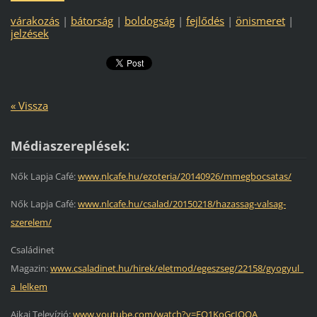
várakozás
|
bátorság
|
boldogság
|
fejlődés
|
önismeret
|
jelzések
« Vissza
Médiaszereplések:
Nők Lapja Café:
www.nlcafe.hu/ezoteria/20140926/mmegbocsatas/
Nők Lapja Café:
www.nlcafe.hu/csalad/20150218/hazassag-valsag-
szerelem/
Családinet
Magazin:
www.csaladinet.hu/hirek/eletmod/egeszseg/22158/gyogyul_
a_lelkem
Ajkai Televízió:
www.youtube.com/watch?v=FO1KoGcIQOA