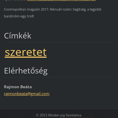
Cosmopolitan magazin 2017. februári szám: Segítség, a legjobb
barátnőm egy troll!
Címkék
szeretet
Elérhetőség
Rajmon Beáta
rajmonbe
ata@gmai
l.com
© 2013 Minden jog fenntartva.