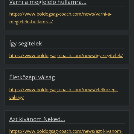
Várni a megfelelő hullámra...
https://www.boldogsag-coach.com/news/varni-a-
megfelelo-hullamra-/
Így segítelek
https://www.boldogsag-coach.com/news/igy-segitelek/
Életközépi válság
https://www.boldogsag-coach.com/news/eletkozepi-
valsag/
Azt kívánom Neked...
https://www.boldogsag-coach.com/news/azt-kivanom-