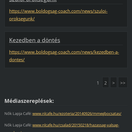
https://www.boldogsag-coach.com/news/szuloi-
oroksegunk/
Kezedben a döntés
https://www.boldogsag-coach.com/news/kezedben-a-
dontes/
1
2
>
>>
Médiaszereplések:
Nők Lapja Café:
www.nlcafe.hu/ezoteria/20140926/mmegbocsatas/
Nők Lapja Café:
www.nlcafe.hu/csalad/20150218/hazassag-valsag-