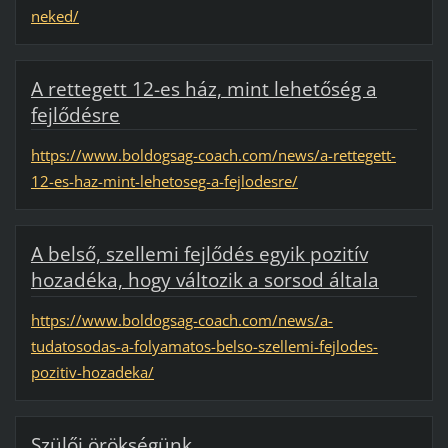
neked/
A rettegett 12-es ház, mint lehetőség a
fejlődésre
https://www.boldogsag-coach.com/news/a-rettegett-
12-es-haz-mint-lehetoseg-a-fejlodesre/
A belső, szellemi fejlődés egyik pozitív
hozadéka, hogy változik a sorsod általa
https://www.boldogsag-coach.com/news/a-
tudatosodas-a-folyamatos-belso-szellemi-fejlodes-
pozitiv-hozadeka/
Szülői örökségünk