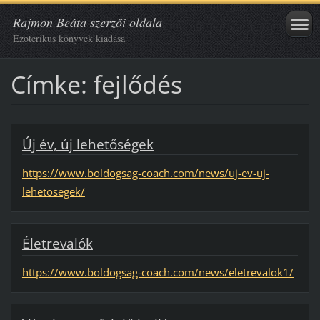
Rajmon Beáta szerzői oldala
Ezoterikus könyvek kiadása
Címke: fejlődés
Új év, új lehetőségek
https://www.boldogsag-coach.com/news/uj-ev-uj-
lehetosegek/
Életrevalók
https://www.boldogsag-coach.com/news/eletrevalok1/