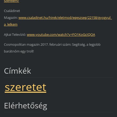
szerelem/
Családinet
Magazin:
www.csaladinet.hu/hirek/eletmod/egeszseg/22158/gyogyul_
a_lelkem
Ajkai Televízió:
www.youtube.com/watch?v=FO1KoGcIQOA
Cosmopolitan magazin 2017. februári szám: Segítség, a legjobb
barátnőm egy troll!
Címkék
szeretet
Elérhetőség