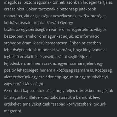
megoldás biztonságosnak tűnhet, azonban hidegen tartja az
érzéseinket. Sokan tartoznak a biztonsági játékosok
csapatába, aki az igazságot veszélyesnek, az őszinteséget
kockázatosnak tartják." Sárvári György
Csakis az egyszerűségben van erő, az egyértelmü, világos
beszédben, amikor önmagunkat adjuk, az információ
szabadon áramlik sérülésmentesen. Ebben az esetben
lehetőséget adunk mindenki számára, hogy kinyilvánítsa
legbelső értékeit és érzéseit, ezáltal segíthetjük a
fejlődésben, ami nem csak az egyén számára jelent egy
pozitív lehetőséget, hanem a közösség számára is. Közösség
alatt érthetünk egy családot éppúgy, mint egy munkahelyi,
vagy baráti társaságot.
Az emberi kapcsolatok célja, hogy teljes mértékben megéljük
önmagunkat, illetve kibontakoztassuk a bennünk lévő
értékeket, amelyeket csak "szabad környezetben" tudunk
megtenni.