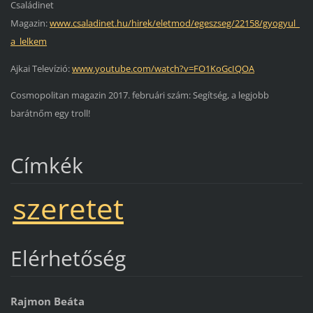
Családinet
Magazin:
www.csaladinet.hu/hirek/eletmod/egeszseg/22158/gyogyul_
a_lelkem
Ajkai Televízió:
www.youtube.com/watch?v=FO1KoGcIQOA
Cosmopolitan magazin 2017. februári szám: Segítség, a legjobb
barátnőm egy troll!
Címkék
szeretet
Elérhetőség
Rajmon Beáta