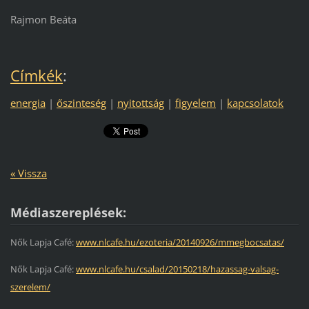
Rajmon Beáta
Címkék
:
energia
|
őszinteség
|
nyitottság
|
figyelem
|
kapcsolatok
« Vissza
Médiaszereplések:
Nők Lapja Café:
www.nlcafe.hu/ezoteria/20140926/mmegbocsatas/
Nők Lapja Café:
www.nlcafe.hu/csalad/20150218/hazassag-valsag-
szerelem/