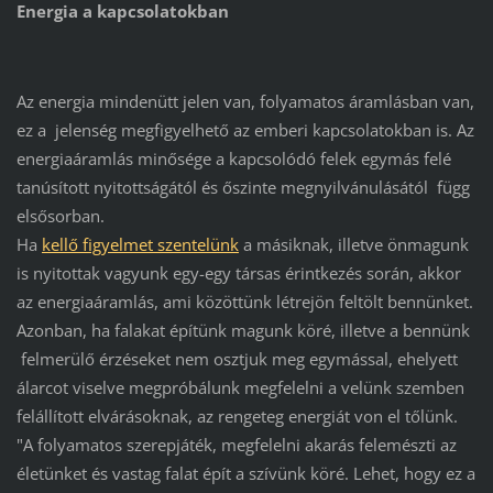
Energia a kapcsolatokban
Az energia mindenütt jelen van, folyamatos áramlásban van,
ez a jelenség megfigyelhető az emberi kapcsolatokban is. Az
energiaáramlás minősége a kapcsolódó felek egymás felé
tanúsított nyitottságától és őszinte megnyilvánulásától függ
elsősorban.
Ha
kellő figyelmet szentelünk
a másiknak, illetve önmagunk
is nyitottak vagyunk egy-egy társas érintkezés során, akkor
az energiaáramlás, ami közöttünk létrejön feltölt bennünket.
Azonban, ha falakat építünk magunk köré, illetve a bennünk
felmerülő érzéseket nem osztjuk meg egymással, ehelyett
álarcot viselve megpróbálunk megfelelni a velünk szemben
felállított elvárásoknak, az rengeteg energiát von el tőlünk.
"A folyamatos szerepjáték, megfelelni akarás felemészti az
életünket és vastag falat épít a szívünk köré. Lehet, hogy ez a