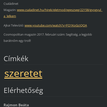
Családinet
Magazin:
www.csaladinet.hu/hirek/eletmod/egeszseg/22158/gyogyul_
a_lelkem
Ajkai Televízió:
www.youtube.com/watch?v=FO1KoGcIQOA
Cosmopolitan magazin 2017. februári szám: Segítség, a legjobb
barátnőm egy troll!
Címkék
szeretet
Elérhetőség
Rajmon Beáta