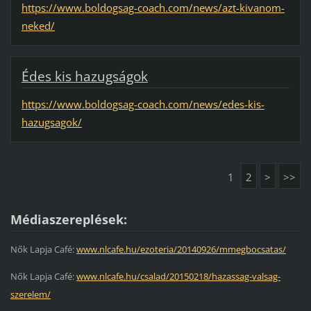
https://www.boldogsag-coach.com/news/azt-kivanom-
neked/
Édes kis hazugságok
https://www.boldogsag-coach.com/news/edes-kis-
hazugsagok/
1
2
>
>>
Médiaszereplések:
Nők Lapja Café:
www.nlcafe.hu/ezoteria/20140926/mmegbocsatas/
Nők Lapja Café:
www.nlcafe.hu/csalad/20150218/hazassag-valsag-
szerelem/