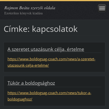
Rajmon Beáta szerzői oldala
Ezoterikus könyvek kiadása
Címke: kapcsolatok
A szeretet utazásunk célja, értelme
https://www.boldogsag-coach.com/news/a-szeretet-
utazasunk-celja-ertelme/
Tükör a boldogsághoz
https://www.boldogsag-coach.com/news/tukor-a-
boldogsaghoz/