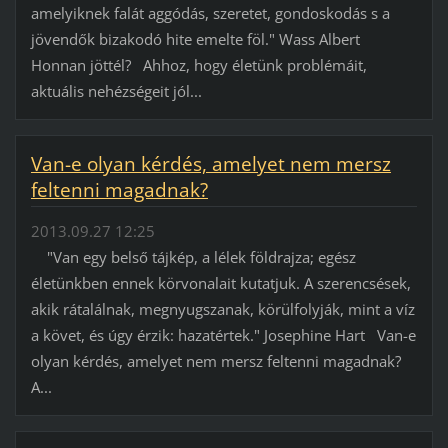
amelyiknek falát aggódás, szeretet, gondoskodás s a
jövendők bizakodó hite emelte föl." Wass Albert
Honnan jöttél? Ahhoz, hogy életünk problémáit,
aktuális nehézségeit jól...
Van-e olyan kérdés, amelyet nem mersz
feltenni magadnak?
2013.09.27 12:25
"Van egy belső tájkép, a lélek földrajza; egész
életünkben ennek körvonalait kutatjuk. A szerencsések,
akik rátalálnak, megnyugszanak, körülfolyják, mint a víz
a követ, és úgy érzik: hazatértek." Josephine Hart Van-e
olyan kérdés, amelyet nem mersz feltenni magadnak?
A...