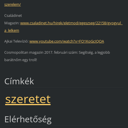
szerelem/
Családinet
Magazin:
www.csaladinet.hu/hirek/eletmod/egeszseg/22158/gyogyul_
a_lelkem
Ajkai Televízió:
www.youtube.com/watch?v=FO1KoGcIQOA
Cosmopolitan magazin 2017. februári szám: Segítség, a legjobb
barátnőm egy troll!
Címkék
szeretet
Elérhetőség