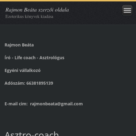
Rajmon Beáta szerzői oldala
Ezoterikus könyvek kiadása
Rajmon Beáta
Író - Life coach - Asztrológus
Egyéni vállalkozó
Adószám: 66381895139
E-mail cim: rajmonbeata@gmail.com
Asztro-coach