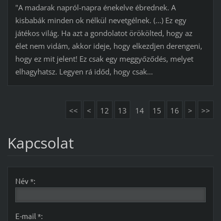
"A madarak napról-napra énekelve ébrednek. A
kisbabák minden ok nélkül nevetgélnek. (...) Ez egy
játékos világ. Ha azt a gondolatot örökölted, hogy az
élet nem vidám, akkor ideje, hogy elkezdjen derengeni,
hogy ez mit jelent! Ez csak egy meggyőződés, melyet
elhagyhatsz. Legyen rá időd, hogy csak...
<<
<
12
13
14
15
16
>
>>
Kapcsolat
Név *:
E-mail *: