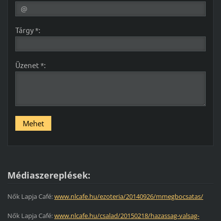
Tárgy *:
Üzenet *:
Médiaszereplések:
Nők Lapja Café:
www.nlcafe.hu/ezoteria/20140926/mmegbocsatas/
Nők Lapja Café:
www.nlcafe.hu/csalad/20150218/hazassag-valsag-