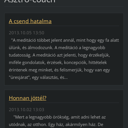
A csend hatalma
2013.10.05 13:50
"A meditáció többet jelent annál, mint hogy egy fa alatt
ülünk, és álmodozunk. A meditáció a legnagyobb
tudatosság. A meditáció azt jelenti, hogy érzékeljük,
miféle gondolatok, érzések, koncepciók, hittételek
érintenek meg minket, és felismerjük, hogy van egy
"üresjárat", egy választás, és...
Honnan jöttél?
2013.10.02 13:03
"Mert a legnagyobb örökség, amit adni lehet az
utódnak, az otthon. Egy ház, akármilyen ház. De