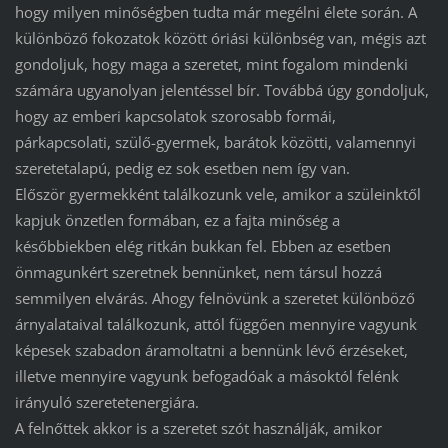
hogy milyen minőségben tudta már megélni élete során. A
különböző fokozatok között óriási különbség van, mégis azt
gondoljuk, hogy maga a szeretet, mint fogalom mindenki
számára ugyanolyan jelentéssel bír. Továbbá úgy gondoljuk,
hogy az emberi kapcsolatok szorosabb formái,
párkapcsolati, szülő-gyermek, barátok közötti, valamennyi
szeretetalapú, pedig ez sok esetben nem így van.
Először gyermekként találkozunk vele, amikor a szüleinktől
kapjuk önzetlen formában, ez a fajta minőség a
későbbiekben elég ritkán bukkan fel. Ebben az esetben
önmagunkért szeretnek bennünket, nem társul hozzá
semmilyen elvárás. Ahogy felnövünk a szeretet különböző
árnyalataival találkozunk, attól függően mennyire vagyunk
képesek szabadon áramoltatni a bennünk lévő érzéseket,
illetve mennyire vagyunk befogadóak a másoktól felénk
irányuló szeretetenergiára.
A felnőttek akkor is a szeretet szót használják, amikor