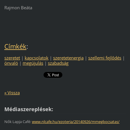
Rajmon Beáta
Címkék
:
szeretet
|
kapcsolatok
|
szeretetenergia
|
szellemi fejlődés
|
önvaló
|
megújulás
|
szabadság
« Vissza
Médiaszereplések:
Nők Lapja Café:
www.nlcafe.hu/ezoteria/20140926/mmegbocsatas/