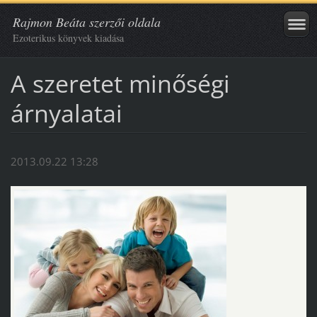
Rajmon Beáta szerzői oldala
Ezoterikus könyvek kiadása
A szeretet minőségi
árnyalatai
2013.09.22 13:28