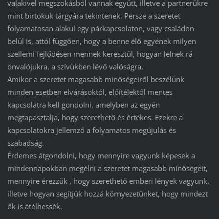
valakivel megszokásból vannak együtt, illetve a partnerükre
mint birtokuk tárgyára tekintenek. Persze a szeretet
folyamatosan alakul egy párkapcsolaton, vagy családon
belül is, attól függően, hogy a benne élő egyének milyen
szellemi fejlődésen mennek keresztül, hogyan lelnek rá
önvalójukra, a szívükben lévő valóságra.
Amikor a szeretet magasabb minőségeiről beszélünk
minden esetben elvárásoktól, előítélektől mentes
kapcsolatra kell gondolni, amelyben az egyén
megtapasztalja, hogy szerethető és értékes. Ezekre a
kapcsolatokra jellemző a folyamatos megújulás és
szabadság.
Érdemes átgondolni, hogy mennyire vagyunk képesek a
mindennapokban megélni a szeretet magasabb minőségeit,
mennyire érezzük , hogy szerethető emberi lények vagyunk,
illetve hogyan segítjük hozzá környezetünket, hogy mindezt
ők is átélhessék.