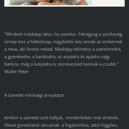
"Mindent másképp látsz, ha szeretsz. Felragyog a szürkeség,
ünnep lesz a hétköznap, nagybetűs lesz annak az embernek
a neve, aki fontos neked. Másképp tekintesz a szerelmedre,
a gyerekedre, a barátodra, az anyádra és apádra vagy
bárkire, még a kutyádra is: észreveszed bennük a csodát."
Müller Péter
A szeretet minőségi árnyalatai
Amikor a szeretet szót halljuk, mindenkiben más érzések,
illetve gondolatok társulnak a fogalomhoz, attól függően,