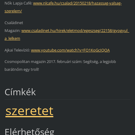
Nők Lapja Café:
www.nlcafe.hu/csalad/20150218/hazassag-valsag-
szerelem/
Családinet
Magazin:
www.csaladinet.hu/hirek/eletmod/egeszseg/22158/gyogyul_
a_lelkem
Ajkai Televízió:
www.youtube.com/watch?v=FO1KoGcIQOA
Cosmopolitan magazin 2017. februári szám: Segítség, a legjobb
barátnőm egy troll!
Címkék
szeretet
Elérhetőség