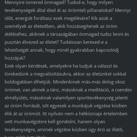
Mennyire ismered önmagad? Tudod-e, hogy milyen
tevékenységek által éled át az örömteli pillanatokat? Mennyi
időt, energiát fordítasz ezek megélésére? Kik azok a
személyek az életedben, akik hozzásegítenek az öröm
átéléséhez, akiknek a társaságában önmagad tudsz lenni és
pusztán élvezed az életet? Tudatosan keresed-e a
lehetőségét annak, hogy minél gyakrabban kapcsolódj
hozzájuk?
Ezek olyan kérdések, amelyekre ha tudjuk a választ és
törekedünk a megvalósításukra, akkor az életünket sokkal
boldogabban élhetjük. Mindenkinek más-más dolog okoz
örömet, van akinek a tánc, másoknak a meditáció, a csendes
elmélyülés, másoknak valamilyen sporttevékenység jelenti
az öröm forrását, sőt egyesek a munkájuk végzése közben
élik át az örömöt. Itt nyilván nem a hétköznapi értelemben
vett munkavégzésre kell gondolni, hanem olyan
tevékenységre, aminek végzése közben úgy érzi az illető,