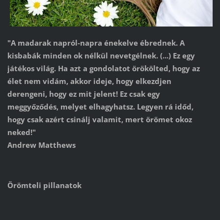
"A madarak napról-napra énekelve ébrednek. A
kisbabák minden ok nélkül nevetgélnek. (...) Ez egy
játékos világ. Ha azt a gondolatot örökölted, hogy az
élet nem vidám, akkor ideje, hogy elkezdjen
derengeni, hogy ez mit jelent! Ez csak egy
meggyőződés, melyet elhagyhatsz. Legyen rá időd,
hogy csak azért csinálj valamit, mert örömet okoz
neked!"
Andrew Matthews
Örömteli pillanatok