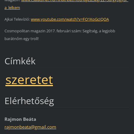
a_lelkem
Ajkai Televízió:
www.youtube.com/watch?v=FO1KoGcIQOA
Cosmopolitan magazin 2017. februári szám: Segítség, a legjobb
barátnőm egy troll!
Címkék
szeretet
Elérhetőség
Rajmon Beáta
rajmonbe
ata@gmai
l.com