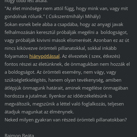
hogy több lett általa.
"Az élet minősége nem attól függ, hogy mink van, vagy mit
gondolnak rólunk." ( Csikszentmihályi Mihály)
Sokan esnek bele abba a csapdába, hogy az anyagi javak
felhalmozásán keresztül próbálják megélni a boldogságot,
vagy próbálják kivivni mások elismerését. Azonban ez az út
nincs kikövezve örömteli pillanatokkal, sokkal inkább
folyamatos
hiánypótlással
. Az élvezetek ( szex, étkezés)
fontos részei az életünknek, de önmagukban nem hozzák el
a boldogságot. Az örömteli esemény, nem vágy, vagy
szükségletkielégítés, hanem olyan tevékenység, amiben
átlépjük önmagunk határait, aminek megélése önmagában
hordozza a jutalmat. Ilyenkor az időérzékelésünk is
megváltozik, megszűnik a léttel való foglalkozás, teljesen
átadjuk magunkat az élménynek.
Neked milyen gyakran van részed örömteli pillanatokban?
Rajmon Beáta