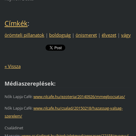
Címkék
:
örömteli pillanatok
|
boldogság
|
önismeret
|
élvezet
|
vágy
« Vissza
Médiaszereplések:
Nők Lapja Café:
www.nlcafe.hu/ezoteria/20140926/mmegbocsatas/
Nők Lapja Café:
www.nlcafe.hu/csalad/20150218/hazassag-valsag-
szerelem/
Családinet
Magazin:
www.csaladinet.hu/hirek/eletmod/egeszseg/22158/gyogyul_