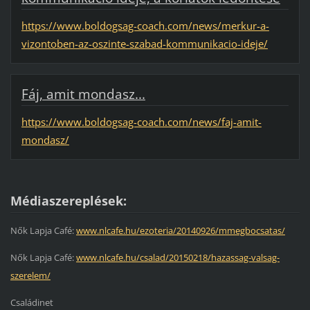
https://www.boldogsag-coach.com/news/merkur-a-
vizontoben-az-oszinte-szabad-kommunikacio-ideje/
Fáj, amit mondasz...
https://www.boldogsag-coach.com/news/faj-amit-
mondasz/
Médiaszereplések:
Nők Lapja Café:
www.nlcafe.hu/ezoteria/20140926/mmegbocsatas/
Nők Lapja Café:
www.nlcafe.hu/csalad/20150218/hazassag-valsag-
szerelem/
Családinet