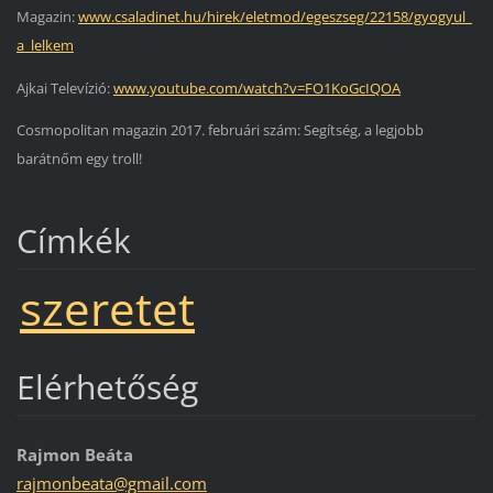
Magazin:
www.csaladinet.hu/hirek/eletmod/egeszseg/22158/gyogyul_
a_lelkem
Ajkai Televízió:
www.youtube.com/watch?v=FO1KoGcIQOA
Cosmopolitan magazin 2017. februári szám: Segítség, a legjobb
barátnőm egy troll!
Címkék
szeretet
Elérhetőség
Rajmon Beáta
rajmonbe
ata@gmai
l.com