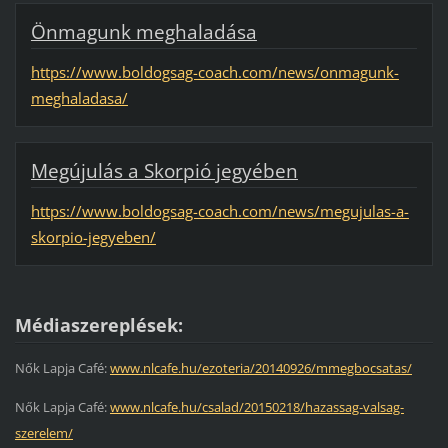
Önmagunk meghaladása
https://www.boldogsag-coach.com/news/onmagunk-
meghaladasa/
Megújulás a Skorpió jegyében
https://www.boldogsag-coach.com/news/megujulas-a-
skorpio-jegyeben/
Médiaszereplések:
Nők Lapja Café:
www.nlcafe.hu/ezoteria/20140926/mmegbocsatas/
Nők Lapja Café:
www.nlcafe.hu/csalad/20150218/hazassag-valsag-
szerelem/