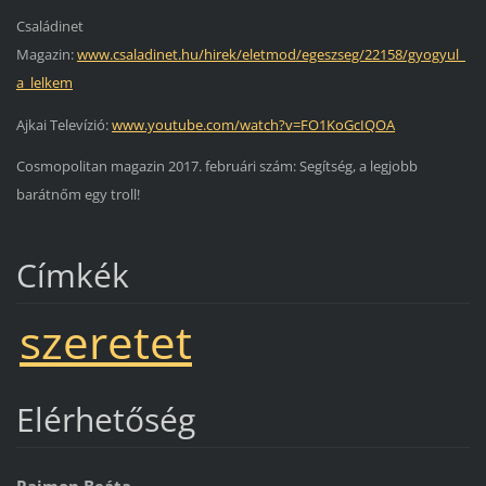
Családinet
Magazin:
www.csaladinet.hu/hirek/eletmod/egeszseg/22158/gyogyul_
a_lelkem
Ajkai Televízió:
www.youtube.com/watch?v=FO1KoGcIQOA
Cosmopolitan magazin 2017. februári szám: Segítség, a legjobb
barátnőm egy troll!
Címkék
szeretet
Elérhetőség