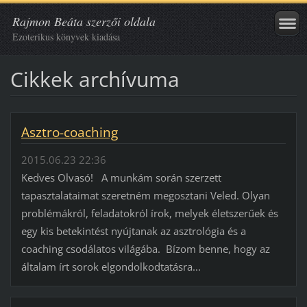
Rajmon Beáta szerzői oldala
Ezoterikus könyvek kiadása
Cikkek archívuma
Asztro-coaching
2015.06.23 22:36
Kedves Olvasó! A munkám során szerzett
tapasztalataimat szeretném megosztani Veled. Olyan
problémákról, feladatokról írok, melyek életszerűek és
egy kis betekintést nyújtanak az asztrológia és a
coaching csodálatos világába. Bízom benne, hogy az
általam írt sorok elgondolkodtatásra...