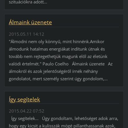
szituációkra adott...
Álmaink üzenete
2015.05.11 14:12
"Álmodni nem oly könnyű, mint hinnénk.Amikor
álmodunk hatalmas energiákat indítunk útnak és
tovább nem rejtegethetjük magunk elől az életünk
valódi értelmét." Paulo Coelho Álmaink üzenete Az
álmokról és azok jelentőségéről írnék néhány
gondolatot, mert személy szerint úgy gondolom,...
Így segítelek
2015.04.22 07:52
Így segítelek... Úgy gondoltam, lehetőséget adok arra,
hogy egy kicsit a kulisszák mögé pillanthassanak azok,