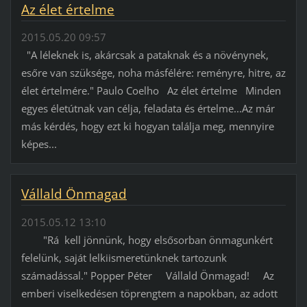
Az élet értelme
2015.05.20 09:57
"A léleknek is, akárcsak a pataknak és a növénynek,
esőre van szüksége, noha másfélére: reményre, hitre, az
élet értelmére." Paulo Coelho Az élet értelme Minden
egyes életútnak van célja, feladata és értelme...Az már
más kérdés, hogy ezt ki hogyan találja meg, mennyire
képes...
Vállald Önmagad
2015.05.12 13:10
"Rá kell jönnünk, hogy elsősorban önmagunkért
felelünk, saját lelkiismeretünknek tartozunk
számadással." Popper Péter Vállald Önmagad! Az
emberi viselkedésen töprengtem a napokban, az adott