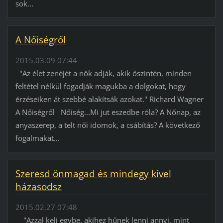
sok...
A Nőiségről
2015.03.09 07:44
"Az élet zenéjét a nők adják, akik őszintén, minden
feltétel nélkül fogadják magukba a dolgokat, hogy
érzéseiken át szebbé alakítsák azokat." Richard Wagner
A Nőiségről Nőiség...Mi jut eszedbe róla? A Nőnap, az
anyaszerep, a telt női idomok, a csábítás? A következő
fogalmakat...
Szeresd önmagad és mindegy kivel
házasodsz
2015.02.27 07:48
"Azzal kelj egybe, akihez hűnek lenni annyi, mint