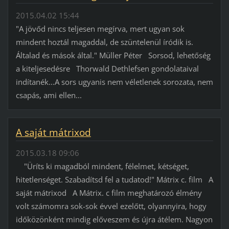
2015.04.02 15:44
"A jövőd nincs teljesen megírva, mert ugyan sok
mindent hoztál magaddal, de szüntelenül íródik is.
Általad és mások által." Müller Péter Sorsod, lehetőség
a kiteljesedésre Thorwald Dethlefsen gondolataival
indítanék...A sors ugyanis nem véletlenek sorozata, nem
csapás, ami ellen...
A saját mátrixod
2015.03.18 09:06
"Üríts ki magadból mindent, félelmet, kétséget,
hitetlenséget. Szabadítsd fel a tudatod!" Mátrix c. film A
saját mátrixod A Mátrix. c film meghatározó élmény
volt számomra sok-sok évvel ezelőtt, olyannyira, hogy
időközönként mindig előveszem és újra átélem. Nagyon