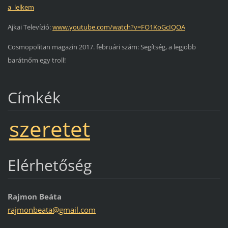
a_lelkem
Ajkai Televízió:
www.youtube.com/watch?v=FO1KoGcIQOA
Cosmopolitan magazin 2017. februári szám: Segítség, a legjobb
barátnőm egy troll!
Címkék
szeretet
Elérhetőség
Rajmon Beáta
rajmonbe
ata@gmai
l.com