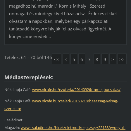
magadhoz hű maradni." Kornis Mihály Szeresd
önmagad és mindegy kivel házasodsz Érdekes cikket
olvastam a napokban, melyben egy párkapcsolati
tanácsadó könyvre hívják fel az olvasó figyelmét. A
könyv címe eredeti...
Tételek: 61 - 70 ból 146
<<
<
5
6
7
8
9
>
>>
Médiaszereplések:
Nők Lapja Café:
www.nlcafe.hu/ezoteria/20140926/mmegbocsatas/
Nők Lapja Café:
www.nlcafe.hu/csalad/20150218/hazassag-valsag-
szerelem/
Családinet
Magazin:
www.csaladinet.hu/hirek/eletmod/egeszseg/22158/gyogyul_