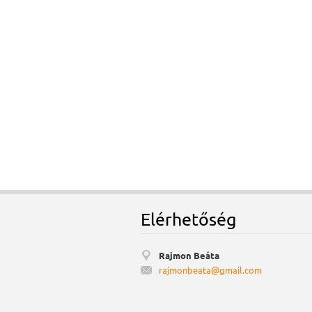
Elérhetőség
Rajmon Beáta
rajmonbe
ata@gmai
l.com