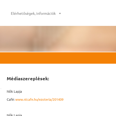
Elérhetőségek, információk
Médiaszereplések:
Nők Lapja
Café:
www.nlcafe.hu/ezoteria/20140926/mmegbocsatas/
Nők Lapja