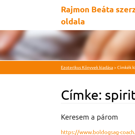
Rajmon Beáta szer
oldala
Ezoterikus Könyvek kiadása
>
Címkék ki
Címke: spiri
Keresem a párom
https://www.boldogsag-coac