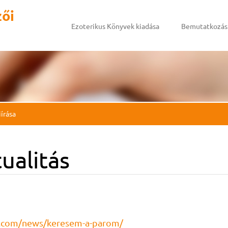
zői
Ezoterikus Könyvek kiadása
Bemutatkozás
írása
tualitás
h.com/news/keresem-a-parom/