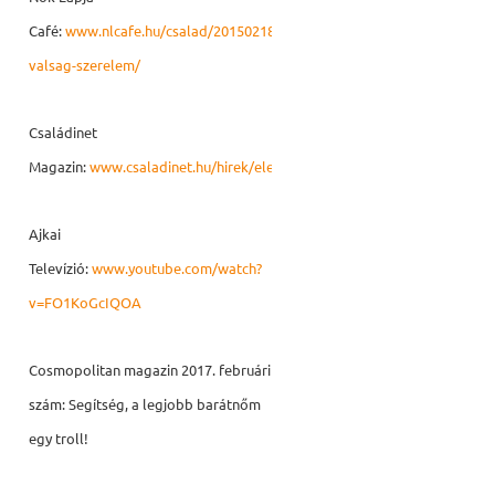
Café:
www.nlcafe.hu/csalad/20150218/hazassag-
valsag-szerelem/
Családinet
Magazin:
www.csaladinet.hu/hirek/eletmod/egeszseg/22158/gyogyul_a
Ajkai
Televízió:
www.youtube.com/watch?
v=FO1KoGcIQOA
Cosmopolitan magazin 2017. februári
szám: Segítség, a legjobb barátnőm
egy troll!