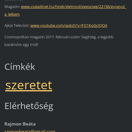
Magazin:
www.csaladinet.hu/hirek/eletmod/egeszseg/22158/gyogyul_
a_lelkem
Ajkai Televízió:
www.youtube.com/watch?v=FO1KoGcIQOA
Cosmopolitan magazin 2017. februári szám: Segítség, a legjobb
barátnőm egy troll!
Címkék
szeretet
Elérhetőség
Rajmon Beáta
rajmonbe
ata@gmai
l.com