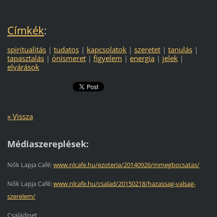
Címkék
:
spiritualitás
|
tudatos
|
kapcsolatok
|
szeretet
|
tanulás
|
tapasztalás
|
önismeret
|
figyelem
|
energia
|
jelek
|
elvárások
« Vissza
Médiaszereplések:
Nők Lapja Café:
www.nlcafe.hu/ezoteria/20140926/mmegbocsatas/
Nők Lapja Café:
www.nlcafe.hu/csalad/20150218/hazassag-valsag-
szerelem/
Családinet