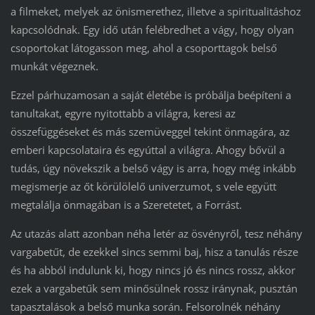
a filmeket, melyek az önismerethez, illetve a spiritualitáshoz
kapcsolódnak. Egy idő után felébredhet a vágy, hogy olyan
csoportokat látogasson meg, ahol a csoporttagok belső
munkát végeznek.
Ezzel párhuzamosan a saját életébe is próbálja beépíteni a
tanultakat, egyre nyitottabb a világra, keresi az
összefüggéseket és más szemüveggel tekint önmagára, az
emberi kapcsolataira és egyúttal a világra. Ahogy bővül a
tudás, úgy növekszik a belső vágy is arra, hogy még inkább
megismerje az őt körülölelő univerzumot, s vele együtt
megtalálja önmagában is a Szeretetet, a Forrást.
Az utazás alatt azonban néha letér az ösvényről, tesz néhány
vargabetűt, de ezekkel sincs semmi baj, hisz a tanulás része
és ha abból indulunk ki, hogy nincs jó és nincs rossz, akkor
ezek a vargabetűk sem minősülnek rossz iránynak, pusztán
tapasztalások a belső munka során. Felsorolnék néhány