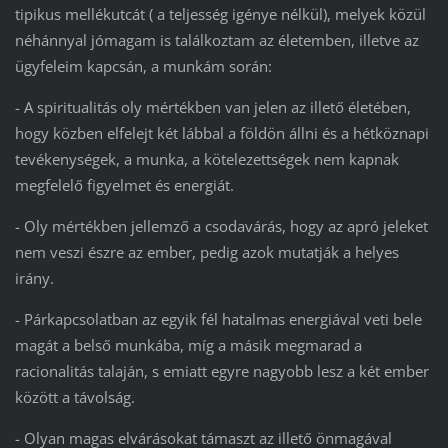
tipikus mellékutcát ( a teljesség igénye nélkül), melyek közül
néhánnyal jómagam is találkoztam az életemben, illetve az
ügyfeleim kapcsán, a munkám során:
- A spiritualitás oly mértékben van jelen az illető életében,
hogy közben elfelejt két lábbal a földön állni és a hétköznapi
tevékenységek, a munka, a kötelezettségek nem kapnak
megfelelő figyelmet és energiát.
- Oly mértékben jellemző a csodavárás, hogy az apró jeleket
nem veszi észre az ember, pedig azok mutatják a helyes
irány.
- Párkapcsolatban az egyik fél hatalmas energiával veti bele
magát a belső munkába, míg a másik megmarad a
racionalitás talaján, s emiatt egyre nagyobb lesz a két ember
között a távolság.
- Olyan magas elvárásokat támaszt az illető önmagával