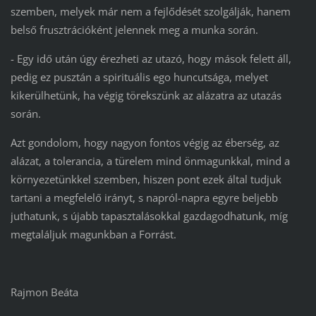
szemben, melyek már nem a fejlődését szolgálják, hanem
belső frusztrációként jelennek meg a munka során.
- Egy idő után úgy érezheti az utazó, hogy mások felett áll,
pedig ez pusztán a spirituális ego huncutsága, melyet
kikerülhetünk, ha végig törekszünk az alázatra az utazás
során.
Azt gondolom, hogy nagyon fontos végig az éberség, az
alázat, a tolerancia, a türelem mind önmagunkkal, mind a
környezetünkkel szemben, hiszen pont ezek által tudjuk
tartani a megfelelő irányt, s napról-napra egyre beljebb
juthatunk, s újabb tapasztalásokkal gazdagodhatunk, míg
megtaláljuk magunkban a Forrást.
Rajmon Beáta