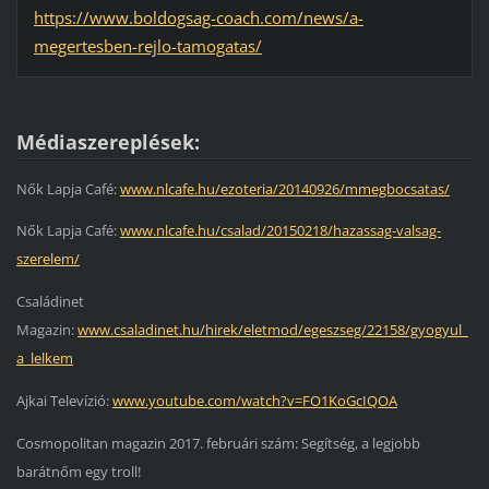
https://www.boldogsag-coach.com/news/a-
megertesben-rejlo-tamogatas/
Médiaszereplések:
Nők Lapja Café:
www.nlcafe.hu/ezoteria/20140926/mmegbocsatas/
Nők Lapja Café:
www.nlcafe.hu/csalad/20150218/hazassag-valsag-
szerelem/
Családinet
Magazin:
www.csaladinet.hu/hirek/eletmod/egeszseg/22158/gyogyul_
a_lelkem
Ajkai Televízió:
www.youtube.com/watch?v=FO1KoGcIQOA
Cosmopolitan magazin 2017. februári szám: Segítség, a legjobb
barátnőm egy troll!