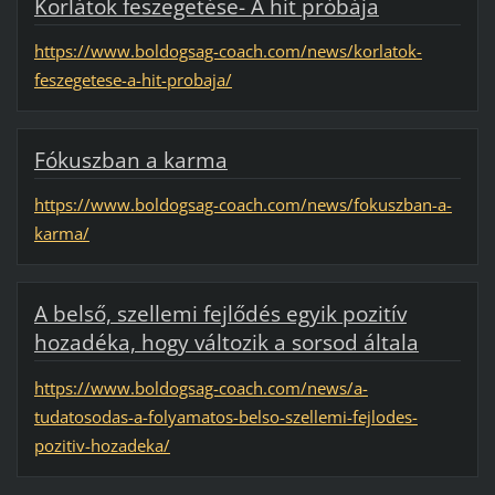
Korlátok feszegetése- A hit próbája
https://www.boldogsag-coach.com/news/korlatok-
feszegetese-a-hit-probaja/
Fókuszban a karma
https://www.boldogsag-coach.com/news/fokuszban-a-
karma/
A belső, szellemi fejlődés egyik pozitív
hozadéka, hogy változik a sorsod általa
https://www.boldogsag-coach.com/news/a-
tudatosodas-a-folyamatos-belso-szellemi-fejlodes-
pozitiv-hozadeka/