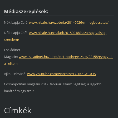
Médiaszereplések:
Nők Lapja Café:
www.nlcafe.hu/ezoteria/20140926/mmegbocsatas/
Nők Lapja Café:
www.nlcafe.hu/csalad/20150218/hazassag-valsag-
szerelem/
Családinet
Magazin:
www.csaladinet.hu/hirek/eletmod/egeszseg/22158/gyogyul_
a_lelkem
Ajkai Televízió:
www.youtube.com/watch?v=FO1KoGcIQOA
Cosmopolitan magazin 2017. februári szám: Segítség, a legjobb
barátnőm egy troll!
Címkék