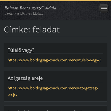
Rajmon Beáta szerzői oldala
Ezoterikus könyvek kiadása
Címke: feladat
Túlélő vagy?
https://www.boldogsag-coach.com/news/tulelo-vagy-/
Az igazság ereje
https://www.boldogsag-coach.com/news/az-igazsag-
ereje/