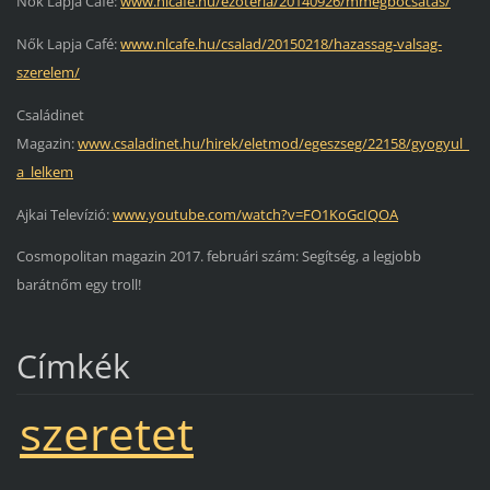
Nők Lapja Café:
www.nlcafe.hu/ezoteria/20140926/mmegbocsatas/
Nők Lapja Café:
www.nlcafe.hu/csalad/20150218/hazassag-valsag-
szerelem/
Családinet
Magazin:
www.csaladinet.hu/hirek/eletmod/egeszseg/22158/gyogyul_
a_lelkem
Ajkai Televízió:
www.youtube.com/watch?v=FO1KoGcIQOA
Cosmopolitan magazin 2017. februári szám: Segítség, a legjobb
barátnőm egy troll!
Címkék
szeretet