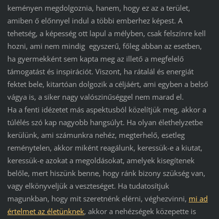
keményen megdolgoznia, hanem, hogy ez az a terület,
amiben ő előnnyel indul a többi emberhez képest. A
tehetség, a képesség ott lapul a mélyben, csak felszínre kell
hozni, ami nem mindig egyszerű, főleg abban az esetben,
ha gyermekként sem kapta meg az illető a megfelelő
támogatást és inspirációt. Viszont, ha rátalál és energiát
fektet bele, kitartóan dolgozik a céljáért, ami egyben a belső
vágya is, a siker nagy valószinűséggel nem marad el.
Ha a fenti idézetet más aspektusból közelítjük meg, akkor a
túlélés szó kap nagyobb hangsúlyt. Ha olyan élethelyzetbe
kerülünk, ami számunkra nehéz, megterhelő, esetleg
reménytelen, akkor miként reagálunk, keressük-e a kiutat,
keressük-e azokat a megoldásokat, amelyek kisegítenek
belőle, mert hiszünk benne, hogy ránk bizony szükség van,
vagy elkönyveljük a veszteséget. Ha tudatosítjuk
magunkban, hogy mit szeretnénk elérni, véghezvinni,
mi ad
értelmet az életünknek
, akkor a nehézségek közepette is