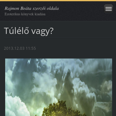
Rajmon Beáta szerzői oldala
Ezoterikus könyvek kiadása
Túlélő vagy?
2013.12.03 11:55