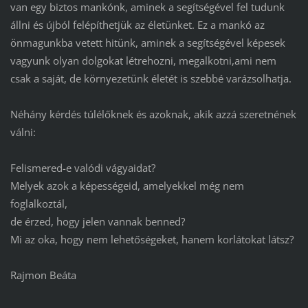
van egy biztos mankónk, aminek a segítségével fel tudunk
állni és újból felépíthetjük az életünket. Ez a mankó az
önmagunkba vetett hitünk, aminek a segítségével képesek
vagyunk olyan dolgokat létrehozni, megalkotni,ami nem
csak a saját, de környezetünk életét is szebbé varázsolhatja.
Néhány kérdés túlélőknek és azoknak, akik azzá szeretnének
válni:
Felismered-e valódi vágyaidat?
Melyek azok a képességeid, amelyekkel még nem
foglalkoztál,
de érzed, hogy jelen vannak benned?
Mi az oka, hogy nem lehetőségeket, hanem korlátokat látsz?
Rajmon Beáta