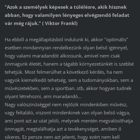
"Azok a személyek képesek a túlélésre, akik hisznek
abban, hogy valamilyen lényeges elvégzendő feladat
vár még rájuk." ( Viktor Frankl)
Ha ebből a megállapításból indulunk ki, akkor "optimális"
esetben mindannyian rendelkezünk olyan belső igénnyel,
hogy valami maradandót alkossunk, amivel nem csak
önmagunk életét, hanem a tágabb környezetünkét is szebbé
tehetjük. Most felmerülhet a következő kérdés, ha nem
vagyok kiemelkedő tehetség, sem a tudományokban, sem a
művészetekben, sem a sportban..stb, akkor hogyan tudnék
olyant létrehozni, ami maradandó...
Nagy valószínűséggel nem rejtőzik mindenkiben művész,
vagy feltaláló, viszont mindenkinek van olyan belső vágya,
ami pont azt az utat jelöli, melynek mentén megvalósíthatja
önmagát, megtalálhatja azt a tevékenységet, amiben ő
sikeres. Ez persze nem azt jelenti, hogy ezért nem kell