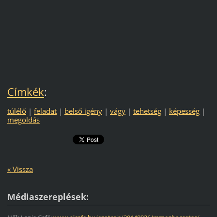
Címkék
:
túlélő
|
feladat
|
belső igény
|
vágy
|
tehetség
|
képesség
|
megoldás
« Vissza
Médiaszereplések: