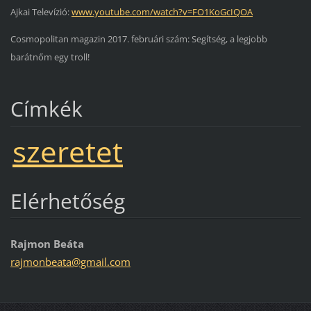
Ajkai Televízió:
www.youtube.com/watch?v=FO1KoGcIQOA
Cosmopolitan magazin 2017. februári szám: Segítség, a legjobb
barátnőm egy troll!
Címkék
szeretet
Elérhetőség
Rajmon Beáta
rajmonbe
ata@gmai
l.com