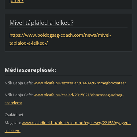
jottel-/
Mivel táplálod a lelked?
https://www.boldogsag-coach.com/news/mivel-
taplalod-a-lelked-/
Médiaszereplések:
Nők Lapja Café:
www.nlcafe.hu/ezoteria/20140926/mmegbocsatas/
Nők Lapja Café:
www.nlcafe.hu/csalad/20150218/hazassag-valsag-
szerelem/
Családinet
Magazin:
www.csaladinet.hu/hirek/eletmod/egeszseg/22158/gyogyul_
a_lelkem