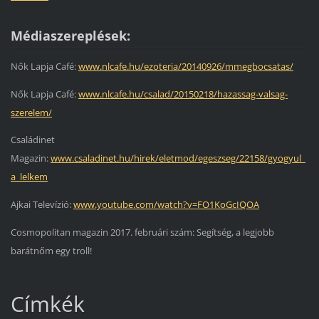
Médiaszereplések:
Nők Lapja Café:
www.nlcafe.hu/ezoteria/20140926/mmegbocsatas/
Nők Lapja Café:
www.nlcafe.hu/csalad/20150218/hazassag-valsag-
szerelem/
Családinet
Magazin:
www.csaladinet.hu/hirek/eletmod/egeszseg/22158/gyogyul_
a_lelkem
Ajkai Televízió:
www.youtube.com/watch?v=FO1KoGcIQOA
Cosmopolitan magazin 2017. februári szám: Segítség, a legjobb
barátnőm egy troll!
Címkék