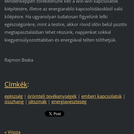
Mindenképpen törekednünk kell a win-win kapcsolatok
kiépítésére, illetve az energiarabló kapcsolódásokból való
kilépésre. Ha ugyanolyan tudatosan figyelünk lelki
egészségünkre, mint a testire, akkor rövid időn belül pozitív
megtapasztalásban lehet részünk, napjainkat sokkal
kiegyensúlyozotttabban és energiával telten tölthetjük.
Rajmon Beáta
Címkék
:
egészség
|
örömteli tevékenységek
|
emberi kapcsolatok
|
összhang
|
játszmák
|
energiaveszteség
« Vissza