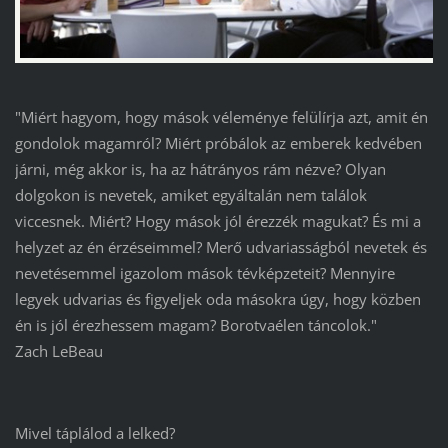
"Miért hagyom, hogy mások véleménye felülírja azt, amit én
gondolok magamról? Miért próbálok az emberek kedvében
járni, még akkor is, ha az hátrányos rám nézve? Olyan
dolgokon is nevetek, amiket egyáltalán nem találok
viccesnek. Miért? Hogy mások jól érezzék magukat? És mi a
helyzet az én érzéseimmel? Merő udvariasságból nevetek és
nevetésemmel igazolom mások tévképzeteit? Mennyire
legyek udvarias és figyeljek oda másokra úgy, hogy közben
én is jól érezhessem magam? Borotvaélen táncolok."
Zach LeBeau
Mivel táplálod a lelked?