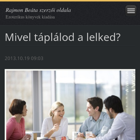
Rajmon Beáta szerzői oldala
Ezoterikus könyvek kiadása
Mivel táplálod a lelked?
2013.10.19 09:03