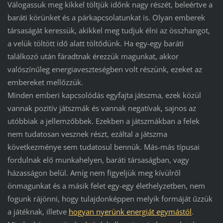
Válogassuk meg kikkel töltjük időnk nagy részét, beleértve a
baráti körünket és a párkapcsolatunkat is. Olyan emberek
társaságát keressük, akikkel meg tudjuk élni az összhangot,
a velük töltött idő alatt töltődünk. Ha egy-egy baráti
találkozó után fáradtnak érezzük magunkat, akkor
valószínűleg energiaveszteségben volt részünk, ezeket az
embereket mellőzzük.
Minden emberi kapcsolódás egyfajta játszma, ezek közül
vannak pozitív játszmák és vannak negatívak, sajnos az
utóbbiak a jellemzőbbek. Ezekben a játszmákban a felek
nem tudatosan vesznek részt, ezáltal a játszma
következménye sem tudatosul bennük. Más-más típusai
fordulnak elő munkahelyen, baráti társaságban, vagy
házasságon belül. Amíg nem figyeljük meg kívülről
önmagunkat és a másik felet egy-egy élethelyzetben, nem
fogunk rájönni, hogy tulajdonképpen melyik formáját űzzük
a játéknak, illetve
hogyan nyerünk energiát egymástól
.