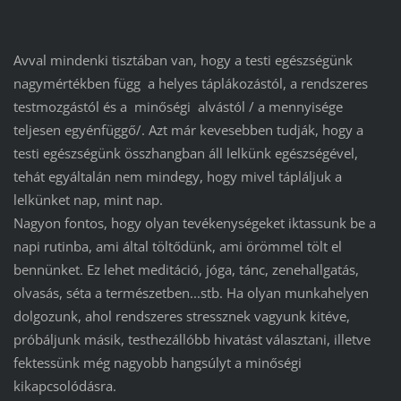
Avval mindenki tisztában van, hogy a testi egészségünk
nagymértékben függ a helyes táplákozástól, a rendszeres
testmozgástól és a minőségi alvástól / a mennyisége
teljesen egyénfüggő/. Azt már kevesebben tudják, hogy a
testi egészségünk összhangban áll lelkünk egészségével,
tehát egyáltalán nem mindegy, hogy mivel tápláljuk a
lelkünket nap, mint nap.
Nagyon fontos, hogy olyan tevékenységeket iktassunk be a
napi rutinba, ami által töltődünk, ami örömmel tölt el
bennünket. Ez lehet meditáció, jóga, tánc, zenehallgatás,
olvasás, séta a természetben...stb. Ha olyan munkahelyen
dolgozunk, ahol rendszeres stressznek vagyunk kitéve,
próbáljunk másik, testhezállóbb hivatást választani, illetve
fektessünk még nagyobb hangsúlyt a minőségi
kikapcsolódásra.