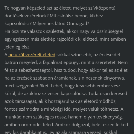
Te hogyan képzeled azt az életet, melyet szívközpontú
döntések vezérelnek? Mit csinálsz benne, kikhez
kapcsolódsz? Milyennek látod Önmagad?
Ha őszinte válaszok születtek, akkor nagy valószínűséggel
egy egészen más életkép rajzolódik ki előtted, mint amiben
jelenleg élsz.
A
belülről vezérelt életed
sokkal színesebb, az érzéseidet
bátran megéled, a fájdalmat éppúgy, mint a szeretetet. Nem
félsz a sebezhetőségtől, hisz tudod, hogy akkor teljes az élet,
ha az érzések szabadon áramlanak, s nincsenek elnyomva,
mert szégyenled őket. Lehet, hogy kevesebb ember vesz
körül, de azokhoz szívesen kapcsolódsz. Tudatosan keresed
azok társaságát, akik hozzájárulnak az életörömödhöz,
fontos számodra a minőségi idő, melyet velük tölthetsz. A
munkád nem szükséges rossz, hanem olyan tevékenység,
amiben örömödet leled. Amikor dolgozol, bele teszed lelked
egy kis darabkáját is, így az aki számára végzed, sokkal