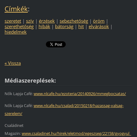
Címkék
:
szeretet
|
szív
|
érzések
|
sebezhetőség
|
öröm
|
szerethetőség
|
hibák
|
bátorság
|
hit
|
elvárások
|
hiedelmek
« Vissza
Médiaszereplések:
Nők Lapja Café:
www.nlcafe.hu/ezoteria/20140926/mmegbocsatas/
Nők Lapja Café:
www.nlcafe.hu/csalad/20150218/hazassag-valsag-
szerelem/
Családinet
Magazin:
www.csaladinet.hu/hirek/eletmod/egeszseg/22158/gyogyul_