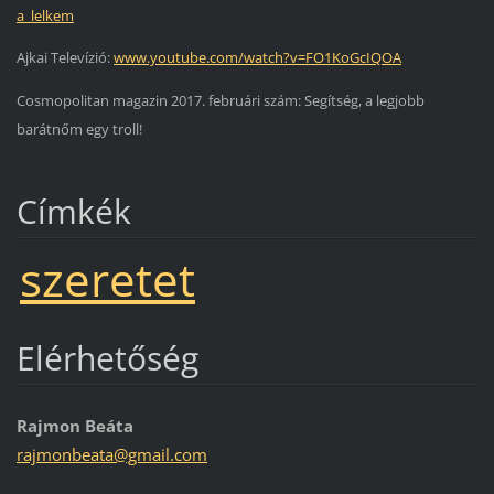
a_lelkem
Ajkai Televízió:
www.youtube.com/watch?v=FO1KoGcIQOA
Cosmopolitan magazin 2017. februári szám: Segítség, a legjobb
barátnőm egy troll!
Címkék
szeretet
Elérhetőség
Rajmon Beáta
rajmonbe
ata@gmai
l.com