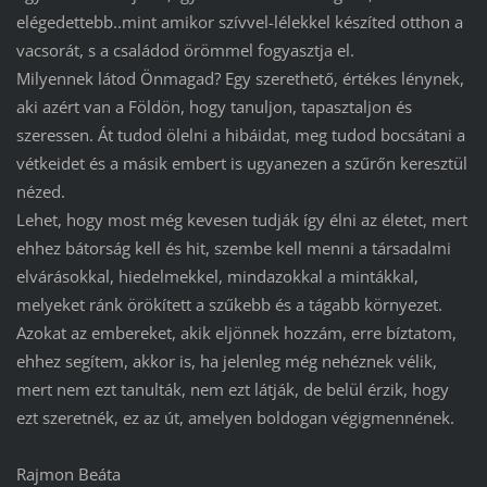
elégedettebb..mint amikor szívvel-lélekkel készíted otthon a
vacsorát, s a családod örömmel fogyasztja el.
Milyennek látod Önmagad? Egy szerethető, értékes lénynek,
aki azért van a Földön, hogy tanuljon, tapasztaljon és
szeressen. Át tudod ölelni a hibáidat, meg tudod bocsátani a
vétkeidet és a másik embert is ugyanezen a szűrőn keresztül
nézed.
Lehet, hogy most még kevesen tudják így élni az életet, mert
ehhez bátorság kell és hit, szembe kell menni a társadalmi
elvárásokkal, hiedelmekkel, mindazokkal a mintákkal,
melyeket ránk örökített a szűkebb és a tágabb környezet.
Azokat az embereket, akik eljönnek hozzám, erre bíztatom,
ehhez segítem, akkor is, ha jelenleg még nehéznek vélik,
mert nem ezt tanulták, nem ezt látják, de belül érzik, hogy
ezt szeretnék, ez az út, amelyen boldogan végigmennének.
Rajmon Beáta