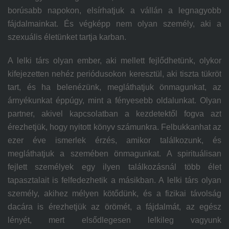
borúsabb napokon, elsírhatjuk a vállán a legnagyobb
fájdalmainkat. És végképp nem olyan személy, aki a
szexuális életünket tartja karban.
A lelki társ olyan ember, aki mellett fejlődhetünk, olykor
kifejezetten nehéz periódusokon keresztül, aki tiszta tükröt
tart, és ha belenézünk, megláthatjuk önmagunkat, az
árnyékunkat éppúgy, mint a fényesebb oldalunkat. Olyan
partner, akivel kapcsolatban a kezdetektől fogva azt
érezhetjük, hogy nyitott könyv számunkra. Felbukkanhat az
ezer éve ismerlek érzés, amikor találkozunk, és
megláthatjuk a szemében önmagunkat. A spirituálisan
fejlett személyek egy ilyen találkozásnál több élet
tapasztalait is felfedezhetik a másikban. A lelki társ olyan
személy, akihez mélyen kötődünk, és a fizikai távolság
dacára is érezhetjük az örömét, a fájdalmát, az egész
lényét, mert elsődlegesen lelkileg vagyunk