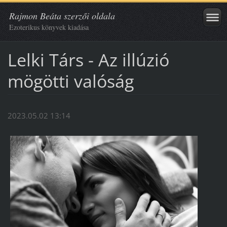
Rajmon Beáta szerzői oldala
Ezoterikus könyvek kiadása
Lelki Társ - Az illúzió
mögötti valóság
2023.05.02 13:14