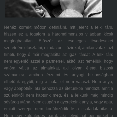
Nehéz korrekt módon definiálni, mit jelent a lelki társ,
hiszen ez a fogalom a háromdimenziós világban kicsit
megfoghatatlan. Először az esetleges tévedéseket
szeretném eloszlatni, mindazon illúziókat, amikor valaki azt
hiheti, hogy ő már megtalálta az igazi társat. A lelki társ
nem egyenlő azzal a partnerrel, akitől azt reméljük, hogy
valóra váltja az álmainkat, aki olyan életet biztosít
számunkra, amiben érzelmi és anyagi biztonságban
élhetünk együtt, míg a halál el nem választ. Nem anya,
vagy apapótlék, aki behozza az életünkbe mindazt, amit a
szüleinktől nem kaptunk meg, és a lelkünk még mindig
sóvárog utána. Nem csupán a gyerekeink anyja, vagy apja,
emiatt szerepe nem korlátózódik le a családalapításra.
Nem egy különleges barát, aki felvidíthat bennünket a