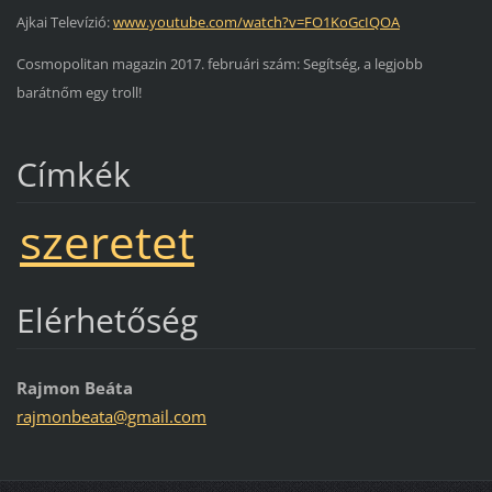
Ajkai Televízió:
www.youtube.com/watch?v=FO1KoGcIQOA
Cosmopolitan magazin 2017. februári szám: Segítség, a legjobb
barátnőm egy troll!
Címkék
szeretet
Elérhetőség
Rajmon Beáta
rajmonbe
ata@gmai
l.com