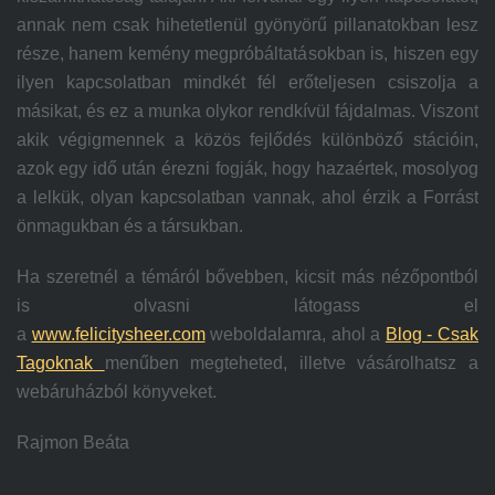
annak nem csak hihetetlenül gyönyörű pillanatokban lesz
része, hanem kemény megpróbáltatásokban is, hiszen egy
ilyen kapcsolatban mindkét fél erőteljesen csiszolja a
másikat, és ez a munka olykor rendkívül fájdalmas. Viszont
akik végigmennek a közös fejlődés különböző stációin,
azok egy idő után érezni fogják, hogy hazaértek, mosolyog
a lelkük, olyan kapcsolatban vannak, ahol érzik a Forrást
önmagukban és a társukban.
Ha szeretnél a témáról bővebben, kicsit más nézőpontból
is olvasni látogass el
a
www.felicitysheer.com
weboldalamra, ahol a
Blog - Csak
Tagoknak
menűben megteheted, illetve vásárolhatsz a
webáruházból könyveket.
Rajmon Beáta