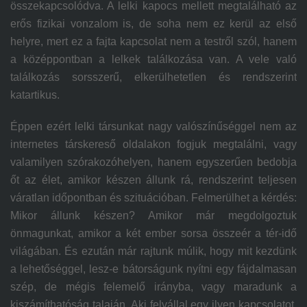
összekapcsolódva. A lelki kapocs mellett megtalálható az
erős fizikai vonzalom is, de soha nem ez kerül az első
helyre, mert ez a fajta kapcsolat nem a testről szól, hanem
a középpontban a lelkek találkozása van. A vele való
találkozás sorsszerű, elkerülhetetlen és rendszerint
katartikus.
Éppen ezért lelki társunkat nagy valószínűséggel nem az
internetes társkereső oldalakon fogjuk megtalálni, vagy
valamilyen szórakozóhelyen, hanem egyszerűen bedobja
őt az élet, amikor készen állunk rá, rendszerint teljesen
váratlan időpontban és szituációban. Felmerülhet a kérdés:
Mikor állunk készen? Amikor már megdolgoztuk
önmagunkat, amikor a két ember sorsa összeér a tér-idő
világában. És ezután már rajtunk múlik, hogy mit kezdünk
a lehetőséggel, lesz-e bátorságunk nyítni egy fájdalmasan
szép, de mégis felemelő irányba, vagy maradunk a
kiszámíthatóság talaján. Aki felvállal egy ilyen kapcsolatot,