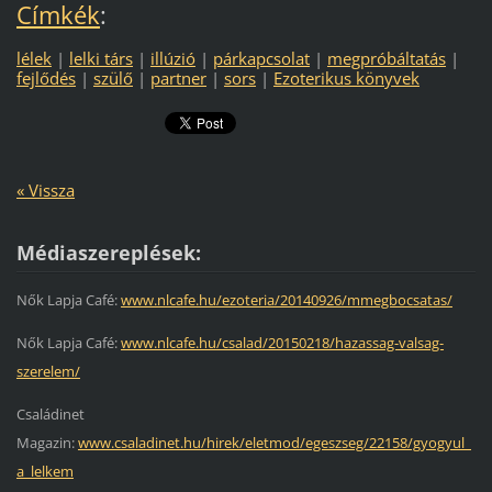
Címkék
:
lélek
|
lelki társ
|
illúzió
|
párkapcsolat
|
megpróbáltatás
|
fejlődés
|
szülő
|
partner
|
sors
|
Ezoterikus könyvek
« Vissza
Médiaszereplések:
Nők Lapja Café:
www.nlcafe.hu/ezoteria/20140926/mmegbocsatas/
Nők Lapja Café:
www.nlcafe.hu/csalad/20150218/hazassag-valsag-
szerelem/
Családinet
Magazin:
www.csaladinet.hu/hirek/eletmod/egeszseg/22158/gyogyul_
a_lelkem