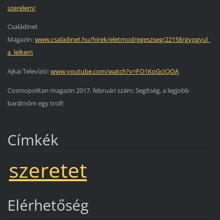
szerelem/
Családinet
Magazin:
www.csaladinet.hu/hirek/eletmod/egeszseg/22158/gyogyul_
a_lelkem
Ajkai Televízió:
www.youtube.com/watch?v=FO1KoGcIQOA
Cosmopolitan magazin 2017. februári szám: Segítség, a legjobb
barátnőm egy troll!
Címkék
szeretet
Elérhetőség