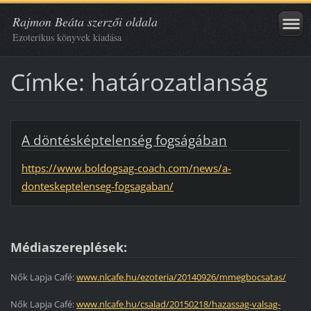
Rajmon Beáta szerzői oldala
Ezoterikus könyvek kiadása
Címke: határozatlanság
A döntésképtelenség fogságában
https://www.boldogsag-coach.com/news/a-
donteskeptelenseg-fogsagaban/
Médiaszereplések:
Nők Lapja Café:
www.nlcafe.hu/ezoteria/20140926/mmegbocsatas/
Nők Lapja Café:
www.nlcafe.hu/csalad/20150218/hazassag-valsag-