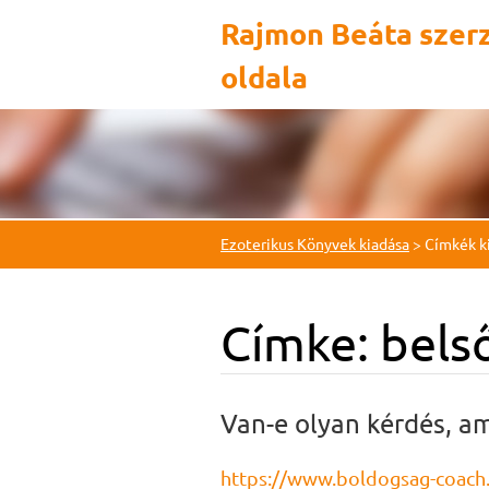
Rajmon Beáta szer
oldala
Ezoterikus Könyvek kiadása
>
Címkék ki
Címke: bels
Van-e olyan kérdés, a
https://www.boldogsag-coach