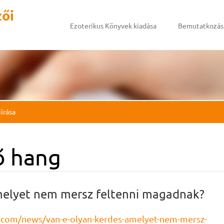
zői
Ezoterikus Könyvek kiadása
Bemutatkozás
írása
ő hang
melyet nem mersz feltenni magadnak?
.com/news/van-e-olyan-kerdes-amelyet-nem-mersz-