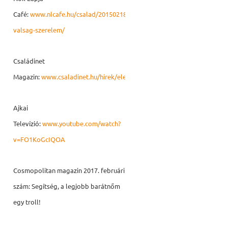
Café:
www.nlcafe.hu/csalad/20150218/hazassag-
valsag-szerelem/
Családinet
Magazin:
www.csaladinet.hu/hirek/eletmod/egeszseg/22158/gyogyul_a
Ajkai
Televízió:
www.youtube.com/watch?
v=FO1KoGcIQOA
Cosmopolitan magazin 2017. februári
szám: Segítség, a legjobb barátnőm
egy troll!