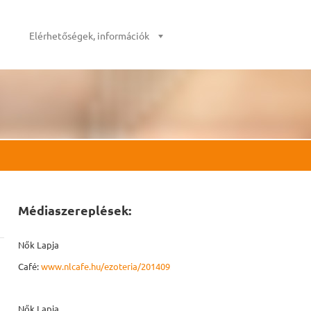
Elérhetőségek, információk
Médiaszereplések:
Nők Lapja
Café:
www.nlcafe.hu/ezoteria/20140926/mmegbocsatas/
Nők Lapja