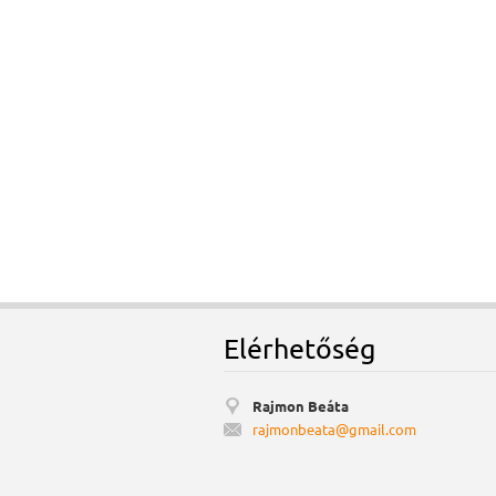
Elérhetőség
Rajmon Beáta
rajmonbe
ata@gmai
l.com