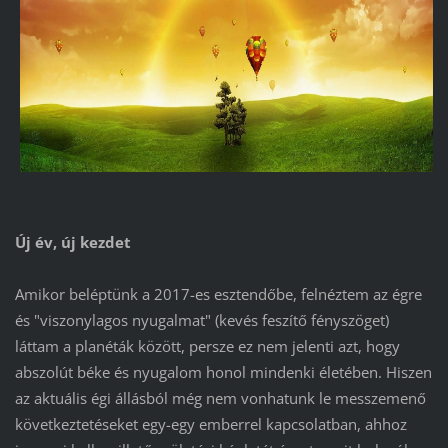
Új év, új kezdet
Amikor beléptünk a 2017-es esztendőbe, felnéztem az égre
és "viszonylagos nyugalmat" (kevés feszítő fényszöget)
láttam a planéták között, persze ez nem jelenti azt, hogy
abszolút béke és nyugalom honol mindenki életében. Hiszen
az aktuális égi állásból még nem vonhatunk le messzemenő
következtetéseket egy-egy emberrel kapcsolatban, ahhoz