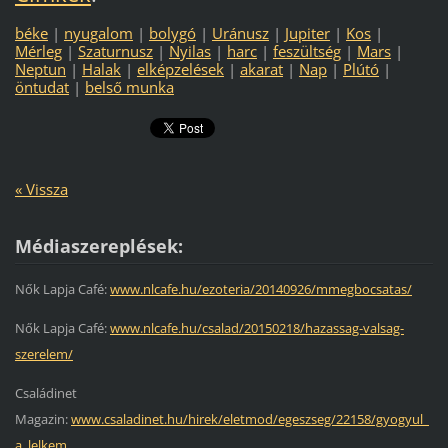
béke
|
nyugalom
|
bolygó
|
Uránusz
|
Jupiter
|
Kos
|
Mérleg
|
Szaturnusz
|
Nyilas
|
harc
|
feszültség
|
Mars
|
Neptun
|
Halak
|
elképzelések
|
akarat
|
Nap
|
Plútó
|
öntudat
|
belső munka
« Vissza
Médiaszereplések:
Nők Lapja Café:
www.nlcafe.hu/ezoteria/20140926/mmegbocsatas/
Nők Lapja Café:
www.nlcafe.hu/csalad/20150218/hazassag-valsag-
szerelem/
Családinet
Magazin:
www.csaladinet.hu/hirek/eletmod/egeszseg/22158/gyogyul_
a_lelkem