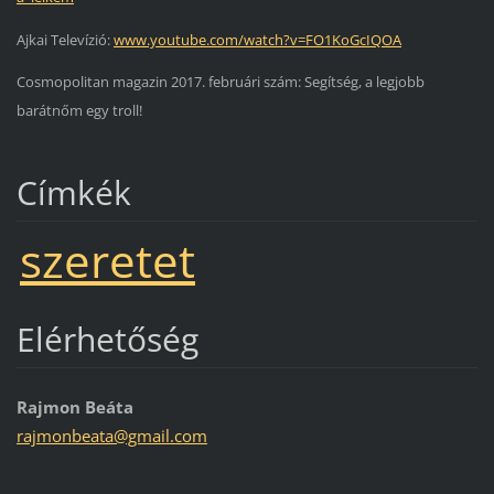
Ajkai Televízió:
www.youtube.com/watch?v=FO1KoGcIQOA
Cosmopolitan magazin 2017. februári szám: Segítség, a legjobb
barátnőm egy troll!
Címkék
szeretet
Elérhetőség
Rajmon Beáta
rajmonbe
ata@gmai
l.com