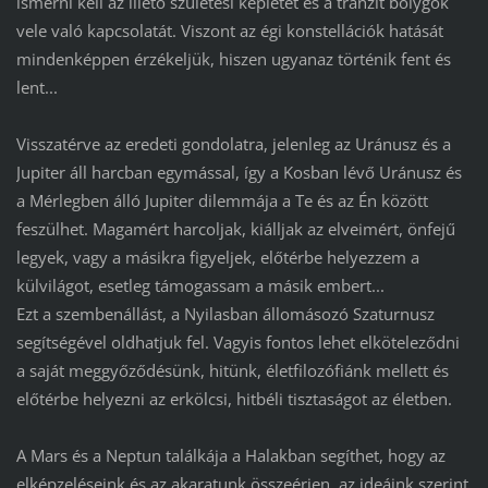
ismerni kell az illető születési képletét és a tranzit bolygók
vele való kapcsolatát. Viszont az égi konstellációk hatását
mindenképpen érzékeljük, hiszen ugyanaz történik fent és
lent...
Visszatérve az eredeti gondolatra, jelenleg az Uránusz és a
Jupiter áll harcban egymással, így a Kosban lévő Uránusz és
a Mérlegben álló Jupiter dilemmája a Te és az Én között
feszülhet. Magamért harcoljak, kiálljak az elveimért, önfejű
legyek, vagy a másikra figyeljek, előtérbe helyezzem a
külvilágot, esetleg támogassam a másik embert...
Ezt a szembenállást, a Nyilasban állomásozó Szaturnusz
segítségével oldhatjuk fel. Vagyis fontos lehet elköteleződni
a saját meggyőződésünk, hitünk, életfilozófiánk mellett és
előtérbe helyezni az erkölcsi, hitbéli tisztaságot az életben.
A Mars és a Neptun találkája a Halakban segíthet, hogy az
elképzeléseink és az akaratunk összeérjen, az ideáink szerint