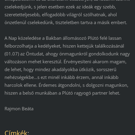
cselekedjünk, s jelen esetben ezek az ideák egy szebb,
szeretetteljesebb, elfogadóbb világról szólhatnak, ahol
önzetlenül cselekedünk, tiszteletben tartva a másik embert.
A Nap közeledése a Bakban állomásozó Plútó felé lassan
felborzolhatja a kedélyeket, hiszen kettejük találkozásánál
(01.07) az Öntudat, ahogy önmagunkról gondolkodunk nagy
változáson mehet keresztül. Érvényesíteni akarom magam,
de lehet, hogy mindez akadályokba ütközik, sorsszerű
nehézségekbe...s ezt minél inkább érzem, annál inkább
harcolok ellene. Érdemes átgondolni, s dolgozni magunkon,
hiszen a belső munkában a Plútó ragyogó partner lehet.
Rajmon Beáta
Címkék
: