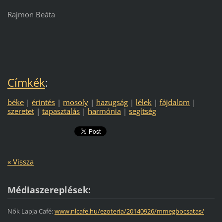
Rajmon Beáta
Címkék
:
béke
|
érintés
|
mosoly
|
hazugság
|
lélek
|
fájdalom
|
szeretet
|
tapasztalás
|
harmónia
|
segítség
« Vissza
Médiaszereplések:
Nők Lapja Café:
www.nlcafe.hu/ezoteria/20140926/mmegbocsatas/