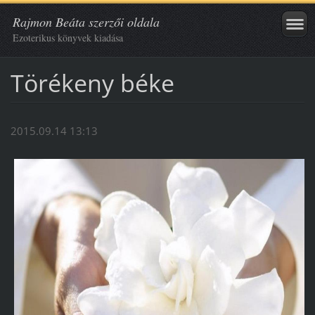
Rajmon Beáta szerzői oldala
Ezoterikus könyvek kiadása
Törékeny béke
2015.09.14 13:13