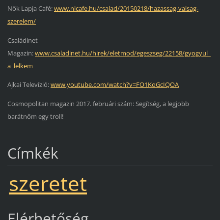
Nők Lapja Café:
www.nlcafe.hu/csalad/20150218/hazassag-valsag-
szerelem/
Családinet
Magazin:
www.csaladinet.hu/hirek/eletmod/egeszseg/22158/gyogyul_
a_lelkem
Ajkai Televízió:
www.youtube.com/watch?v=FO1KoGcIQOA
Cosmopolitan magazin 2017. februári szám: Segítség, a legjobb
barátnőm egy troll!
Címkék
szeretet
Elérhetőség