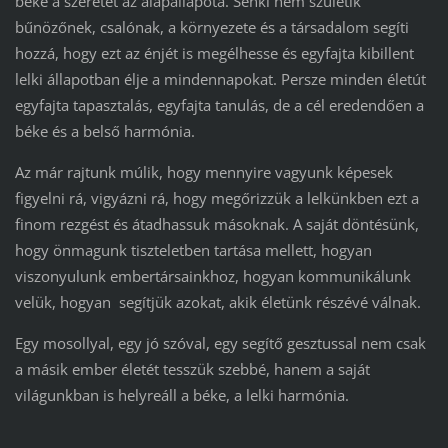
béke
a szeretet az alapállapota
. Senki nem születik
bűnözőnek, csalónak, a környezete és a társadalom segíti
hozzá, hogy ezt az énjét is megélhesse és egyfajta kibillent
lelki állapotban élje a mindennapokat. Persze minden életút
egyfajta tapasztalás, egyfajta tanulás, de a cél eredendően a
béke és a belső harmónia.
Az már rajtunk múlik, hogy mennyire vagyunk képesek
figyelni rá, vigyázni rá, hogy megőrizzük a lelkünkben ezt a
finom rezgést és átadhassuk másoknak. A saját döntésünk,
hogy önmagunk tiszteletben tartása mellett, hogyan
viszonyulunk embertársainkhoz, hogyan kommunikálunk
velük, hogyan segítjük azokat, akik életünk részévé válnak.
Egy mosollyal, egy jó szóval, egy segítő gesztussal nem csak
a másik ember életét tesszük szebbé, hanem a saját
világunkban is helyreáll a béke, a lelki harmónia.