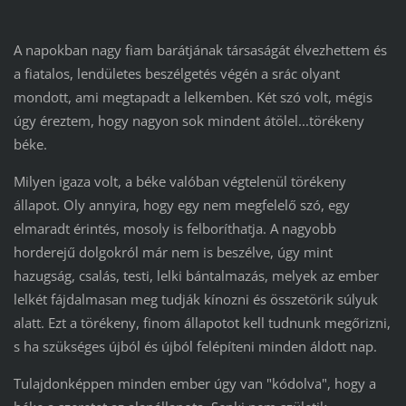
A napokban nagy fiam barátjának társaságát élvezhettem és
a fiatalos, lendületes beszélgetés végén a srác olyant
mondott, ami megtapadt a lelkemben. Két szó volt, mégis
úgy éreztem, hogy nagyon sok mindent átölel...törékeny
béke.
Milyen igaza volt, a béke valóban végtelenül törékeny
állapot. Oly annyira, hogy egy nem megfelelő szó, egy
elmaradt érintés, mosoly is felboríthatja. A nagyobb
horderejű dolgokról már nem is beszélve, úgy mint
hazugság, csalás, testi, lelki bántalmazás, melyek az ember
lelkét fájdalmasan meg tudják kínozni és összetörik súlyuk
alatt. Ezt a törékeny, finom állapotot kell tudnunk megőrizni,
s ha szükséges újból és újból felépíteni minden áldott nap.
Tulajdonképpen minden ember úgy van "kódolva", hogy a