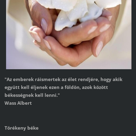
"Az emberek ráismertek az élet rendjére, hogy akik
együtt kell éljenek ezen a földön, azok között
békességnek kell lenni."
Wass Albert
Törékeny béke