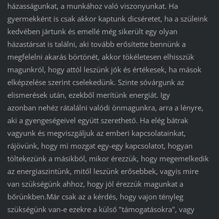
házasságunkat, a munkához való viszonyunkat. Ha
gyermekként is csak akkor kaptunk dicséretet, ha a szüleink
kedvében jártunk és emellé még sikerült egy olyan
házastársat is találni, aki tovább erősítette bennünk a
megfelelni akarás börtönét, akkor tökéletesen elhisszük
magunkról, hogy attól leszünk jók és értékesek, ha mások
elképzelése szerint cselekedünk. Szinte sóvárgunk az
elismerések után, ezekből merítünk energiát. Igy
azonban nehéz rátalálni valódi önmagunkra, arra a lényre,
aki a gyengeségeivel együtt szerethető. Ha elég bátrak
vagyunk és megviszgáljuk az emberi kapcsolatainkat,
rájövünk, hogy mi mozgat egy-egy kapcsolatot, hogyan
töltekezünk a másikból, mikor érezzük, hogy megemelkedik
az energiaszintünk, mitől leszünk erősebbek, vagyis mire
van szükségünk ahhoz, hogy jól érezzük magunkat a
bőrünkben.Már csak az a kérdés, hogy vajon tényleg
szükségünk van-e ezekre a külső "támogatásokra", vagy