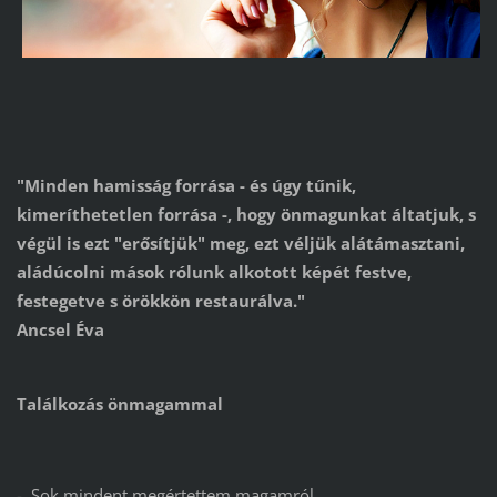
"Minden hamisság forrása - és úgy tűnik,
kimeríthetetlen forrása -, hogy önmagunkat áltatjuk, s
végül is ezt "erősítjük" meg, ezt véljük alátámasztani,
aládúcolni mások rólunk alkotott képét festve,
festegetve s örökkön restaurálva."
Ancsel Éva
Találkozás önmagammal
- Sok mindent megértettem magamról.