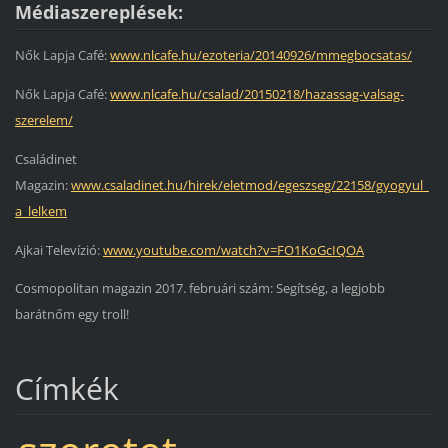
Médiaszereplések:
Nők Lapja Café:
www.nlcafe.hu/ezoteria/20140926/mmegbocsatas/
Nők Lapja Café:
www.nlcafe.hu/csalad/20150218/hazassag-valsag-
szerelem/
Családinet
Magazin:
www.csaladinet.hu/hirek/eletmod/egeszseg/22158/gyogyul_
a_lelkem
Ajkai Televízió:
www.youtube.com/watch?v=FO1KoGcIQOA
Cosmopolitan magazin 2017. februári szám: Segítség, a legjobb
barátnőm egy troll!
Címkék