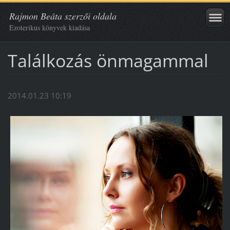
Rajmon Beáta szerzői oldala
Ezoterikus könyvek kiadása
Találkozás önmagammal
2014.01.23 10:19