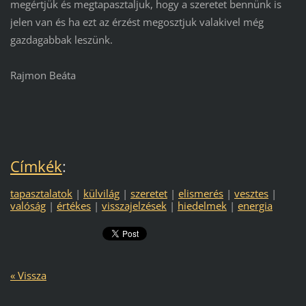
megértjük és megtapasztaljuk, hogy a szeretet bennünk is
jelen van és ha ezt az érzést megosztjuk valakivel még
gazdagabbak leszünk.
Rajmon Beáta
Címkék
:
tapasztalatok
|
külvilág
|
szeretet
|
elismerés
|
vesztes
|
valóság
|
értékes
|
visszajelzések
|
hiedelmek
|
energia
« Vissza