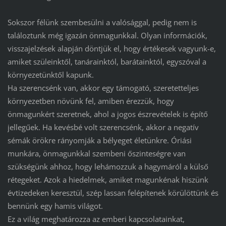
Sokszor félünk szembesülni a valósággal, pedig nem is
találoztunk még igazán önmagunkkal. Olyan információk,
visszajelzések alapján döntjük el, hogy értékesek vagyunk-e,
amiket szüleinktől, tanárainktól, barátainktól, egyszóval a
környezetünktől kapunk.
Ha szerencsénk van, akkor egy támogató, szeretetteljes
környezetben növünk fel, amiben érezzük, hogy
önmagunkért szeretnek, ahol a jogos észrevételek is építő
jellegűek. Ha kevésbé volt szerencsénk, akkor a negatív
sémák örökre rányomják a bélyeget életünkre. Óriási
munkára, önmagunkkal szembeni őszinteségre van
szükségünk ahhoz, hogy lehámozzuk a hagymáról a külső
rétegeket. Azok a hiedelmek, amiket magunkénak hiszünk
évtizedeken keresztül, szép lassan felépítenek körülöttünk és
bennünk egy hamis világot.
Ez a világ meghatározza az emberi kapcsolatainkat,