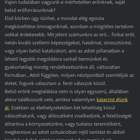
Vajon tudatában vagyunk-e mérhetetlen erőnknek, saját
belső erőforrásunknak?
Első körben úgy tűnhet, a mondat elég egoista
megközelítése önmagunknak, azonban a mögöttes tartalom
sokkal érdekesebb. Mit jelent számunkra az erő... fizikai erőt,
netán kiváló szellemi képességeket, hatalmat, stressztűrést,
vagy olyan belső katalizátort, ami az adott pillanatban a
lehető legjobb megoldásra sarkall bennünket és
gyakorlatilag mindig rendelkezésünkre áll, változatlan
formában...Attól függően, milyen nézőpontból szemléljük az
életet, fogunk választani a fenti válaszok közül.
Belső erőnk megtalálása nem is olyan egyszerű, általában
akkor találkozunk vele, amikor valamilyen
katarzist élünk
át
. Ezekben az élethelyzetekben két lehetőség közül
választhatunk, vagy áldozatként viselkedünk, a felelősséget
áthárítva a környezetünkre, vagy tudatos teremtőként,
megkeresve az adott szituációban rejlő tanítást és abból
kiindulva belső erőnkre támaszkodva megújulunk.