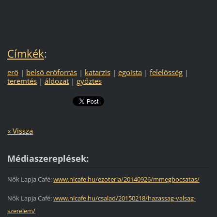
Címkék
:
erő
|
belső erőforrás
|
katarzis
|
egoista
|
felelősség
|
teremtés
|
áldozat
|
győztes
« Vissza
Médiaszereplések:
Nők Lapja Café:
www.nlcafe.hu/ezoteria/20140926/mmegbocsatas/
Nők Lapja Café:
www.nlcafe.hu/csalad/20150218/hazassag-valsag-
szerelem/