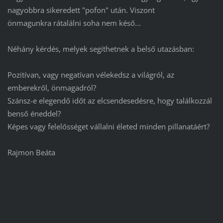
nagyobbra sikeredett "pofon" után. Viszont
önmagunkra rátalálni soha nem késő...
Néhány kérdés, melyek segíthetnek a belső utazásban:
Pozitívan, vagy negatívan vélekedsz a világról, az
emberekről, önmagadról?
Szánsz-e elegendő időt az elcsendesedésre, hogy találkozzál
benső éneddel?
Képes vagy felelősséget vállalni életed minden pillanatáért?
Rajmon Beáta