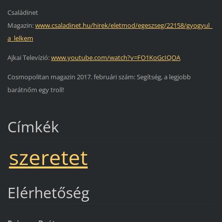
Családinet
Magazin:
www.csaladinet.hu/hirek/eletmod/egeszseg/22158/gyogyul_
a_lelkem
Ajkai Televízió:
www.youtube.com/watch?v=FO1KoGcIQOA
Cosmopolitan magazin 2017. februári szám: Segítség, a legjobb
barátnőm egy troll!
Címkék
szeretet
Elérhetőség