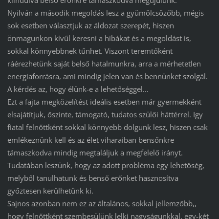
Nyilván a második megoldás lesz a gyümölcsözőbb, mégis
sok esetben választjuk az áldozat szerepét, hiszen
önmagunkon kívűl keresni a hibákat és a megoldást is,
sokkal könnyebbnek tűnhet. Viszont teremtőként
ráérezhetünk saját belső hatalmunkra, arra a mérhetetlen
energiaforrásra, ami mindig jelen van és bennünket szolgál.
A kérdés az, hogy élünk-e a lehetőséggel...
Ezt a fajta megközelítést ideális esetben már gyermekként
elsajátítjuk, őszinte, támogató, tudatos szülői háttérrel. Igy
fiatal felnőttként sokkal könnyebb dolgunk lesz, hiszen csak
emlékeznünk kell és az élet viharaiban bensőnkre
támaszkodva mindig megtaláljuk a megfelelő irányt.
Tudatában leszünk, hogy az adott probléma egy lehetőség,
melyből tanulhatunk és benső erőnket hasznosítva
győztesen kerülhetünk ki.
Sajnos azonban nem ez az általános, sokkal jellemzőbb,,
hogy felnőttként szembesülünk lelki nagyságunkkal, egy-két