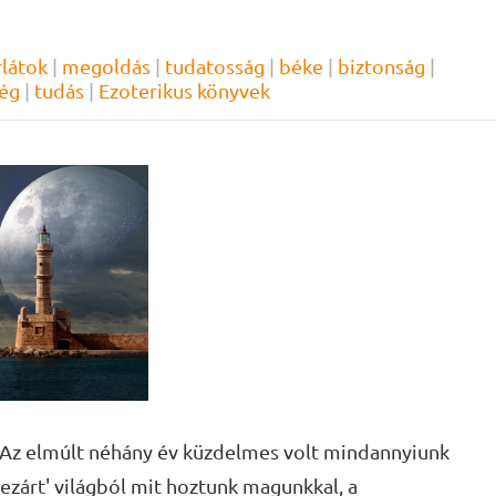
rlátok
|
megoldás
|
tudatosság
|
béke
|
biztonság
|
ség
|
tudás
|
Ezoterikus könyvek
Az elmúlt néhány év küzdelmes volt mindannyiunk
bezárt' világból mit hoztunk magunkkal, a