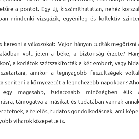
etűre a pontot. Egy új, kiszámíthatatlan, nehéz korsza
an mindenki vizsgázik, egyénileg és kollektív szinte
 keresni a válaszokat: Vajon hányan tudták megőrizni 
saládban volt jelen a béke, a biztonság érzete? Hán
kon', a korlátok szétszakították a két embert, vagy hida
szetartani, amikor a legnyagobb feszültségek volta
a segíteni a környezetét a legnehezebb napokban? Aho
k egy magasabb, tudatosabb minőségben élik 
ymásra, támogatva a másikat és tudatában vannak annak
retetnek, a felelős, tudatos gondolkodásnak, ami képe
yobb viharok közepette is.