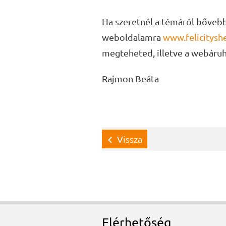
Ha szeretnél a témáról bővebb
weboldalamra
www.felicitysh
megteheted, illetve a webáruh
Rajmon Beáta
Vissza
Elérhetőség