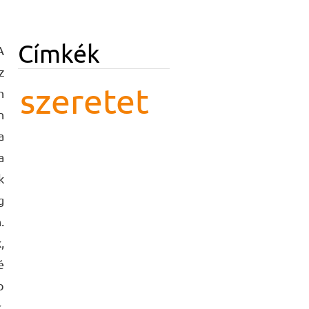
Címkék
A
z
szeretet
n
n
a
a
k
g
.
,
é
b
,