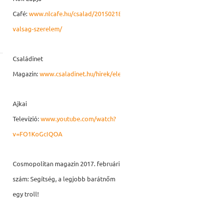
Café:
www.nlcafe.hu/csalad/20150218/hazassag-
valsag-szerelem/
Családinet
Magazin:
www.csaladinet.hu/hirek/eletmod/egeszseg/22158/gyogyul_a
Ajkai
Televízió:
www.youtube.com/watch?
v=FO1KoGcIQOA
Cosmopolitan magazin 2017. februári
szám: Segítség, a legjobb barátnőm
egy troll!