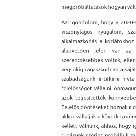
megpróbáltatások hogyan válto
Azt gondolom, hogy a 2020-a
viszonylagos nyugalom, sz
alkalmazkodás a korlátokho
alapvetően jelen van az 
szerencsésebbek voltak, ellen
végsőkig ragaszkodnak a sajá
szabadságunk értékére hívta
felelősséget vállalni önmagun
azok teljesítették könnyebbe
Felelős döntéseket hoznak a c
akkor vállalják a következmén
kellett válnunk, ahhoz, hogy 
tudásunk szerint próbáljuk me