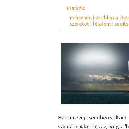
:
Címkék
nehézség
|
probléma
|
ko
szeretet
|
félelem
|
segít
Három évig csendben voltam. 
számára. A kérdés az, hogy a '