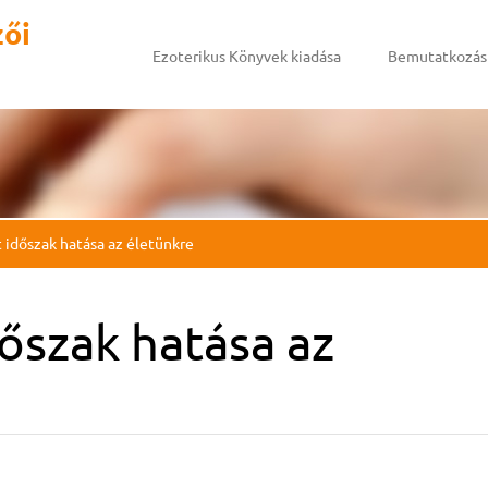
zői
Ezoterikus Könyvek kiadása
Bemutatkozás
 időszak hatása az életünkre
őszak hatása az