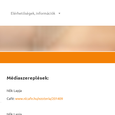
Elérhetőségek, információk
Médiaszereplések:
Nők Lapja
Café:
www.nlcafe.hu/ezoteria/20140926/mmegbocsatas/
Nők Lapja