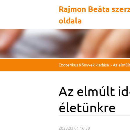
Rajmon Beáta szer
oldala
Ezoterikus Könyvek kiadása
>
Az elmúlt
Az elmúlt id
életünkre
2023.03.01 16:38