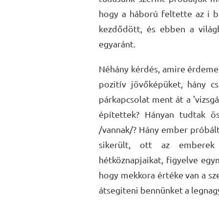
hogy a háború feltette az i b
kezdődött, és ebben a világb
egyaránt.
Néhány kérdés, amire érdemes
pozitív jövőképüket, hány c
párkapcsolat ment át a 'vizsgá
építettek? Hányan tudtak ös
/vannak/? Hány ember próbált
sikerült, ott az embere
hétköznapjaikat, figyelve eg
hogy mekkora értéke van a sze
átsegiteni bennünket a legnag