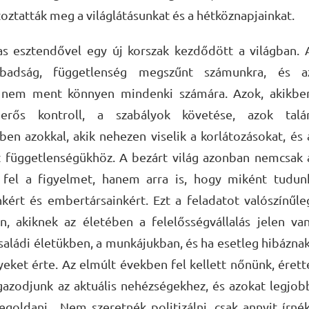
ztatták meg a világlátásunkat és a hétköznapjainkat.
s esztendővel egy új korszak kezdődött a világban. 
abadság, függetlenség megszűnt számunkra, és a
z nem ment könnyen mindenki számára. Azok, akikbe
erős kontroll, a szabályok követése, azok talá
ben azokkal, akik nehezen viselik a korlátozásokat, és 
t függetlenségükhöz. A bezárt világ azonban nemcsak 
 fel a figyelmet, hanem arra is, hogy miként tudun
kért és embertársainkért. Ezt a feladatot valószínűle
n, akiknek az életében a felelősségvállalás jelen van
saládi életükben, a munkájukban, és ha esetleg hibáznak
yeket érte. Az elmúlt években fel kellett nőnünk, érett
igazodjunk az aktuális nehézségekhez, és azokat legjob
goldani. Nem szeretnék politizálni, csak annyit írnék