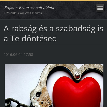
Rajmon Beáta szerzői oldala
Ezoterikus könyvek kiadása
A rabság és a szabadság is
a Te döntésed
2016.06.04 17:58