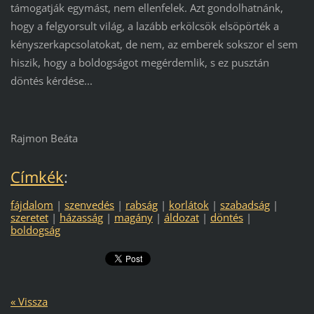
támogatják egymást, nem ellenfelek. Azt gondolhatnánk,
hogy a felgyorsult világ, a lazább erkölcsök elsöpörték a
kényszerkapcsolatokat, de nem, az emberek sokszor el sem
hiszik, hogy a boldogságot megérdemlik, s ez pusztán
döntés kérdése...
Rajmon Beáta
Címkék
:
fájdalom
|
szenvedés
|
rabság
|
korlátok
|
szabadság
|
szeretet
|
házasság
|
magány
|
áldozat
|
döntés
|
boldogság
« Vissza