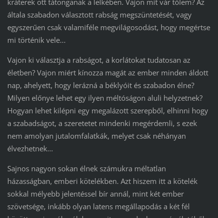
kráterek ott tátonganak a lelkében. Vajon mit vár tőlem? Az
általa szabadon választott rabság megszüntetését, vagy
egyszerűen csak valamiféle megvilágosodást, hogy megértse
mi történik vele...
Vajon ki választja a rabságot, a korlátokat tudatosan az
életben? Vajon miért kínozza magát az ember minden áldott
nap, ahelyett, hogy lerázná a béklyóit és szabadon élne?
Milyen előnye lehet egy ilyen méltóságon aluli helyzetnek?
Hogyan lehet kilépni egy megalázott szerepből, elhinni hogy
a szabadságot, a szeretetet mindenki megérdemli, s ezek
nem amolyan jutalomfalatkák, melyet csak néhányan
élvezhetnek...
Sajnos nagyon sokan élnek számukra méltatlan
házasságban, emberi kötelékben. Azt hiszem itt a kötelék
sokkal mélyebb jelentéssel bír annál, mint két ember
szövetsége, inkább olyan latens megállapodás a két fél