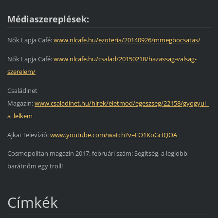
Médiaszereplések:
Nők Lapja Café:
www.nlcafe.hu/ezoteria/20140926/mmegbocsatas/
Nők Lapja Café:
www.nlcafe.hu/csalad/20150218/hazassag-valsag-
szerelem/
Családinet
Magazin:
www.csaladinet.hu/hirek/eletmod/egeszseg/22158/gyogyul_
a_lelkem
Ajkai Televízió:
www.youtube.com/watch?v=FO1KoGcIQOA
Cosmopolitan magazin 2017. februári szám: Segítség, a legjobb
barátnőm egy troll!
Címkék