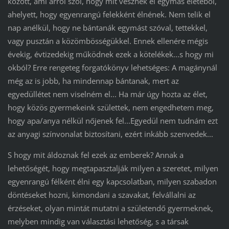
között, ami arról szól, hogy mit vesznek el egymás életéből,
ahelyett, hogy egyenrangú felekként élnének. Nem telik el
nap anélkül, hogy ne bántanák egymást szóval, tettekkel,
vagy pusztán a közömbösségükkel. Ennek ellenére mégis
évekig, évtizedekig működnek ezek a kötelékek...s hogy mi
okból? Erre rengeteg forgatókönyv lehetséges: A magánynál
még az is jobb, ha mindennap bántanak, mert az
egyedüllétet nem viselném el... Ha már úgy hozta az élet,
hogy közös gyermekeink születtek, nem engedhetem meg,
hogy apa/anya nélkül nőjenek fel...Egyedül nem tudnám ezt
az anyagi színvonalat biztosítani, ezért inkább szenvedek...
S hogy mit áldoznak fel ezek az emberek? Annak a
lehetőségét, hogy megtapasztalják milyen a szeretet, milyen
egyenrangú félként élni egy kapcsolatban, milyen szabadon
döntéseket hozni, kimondani a szavakat, felvállalni az
érzéseket, olyan mintát mutatni a születendő gyermeknek,
melyben mindig van választási lehetőség, s a társak